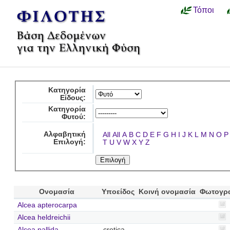
Τόποι
Κατηγορία
Είδους:
Κατηγορία
Φυτού:
Αλφαβητική
All
All
A
B
C
D
E
F
G
H
I
J
K
L
M
N
O
P
Επιλογή:
T
U
V
W
X
Y
Z
Ονομασία
Υποείδος
Κοινή ονομασία
Φωτογρ
Alcea apterocarpa
Alcea heldreichii
Alcea pallida
cretica