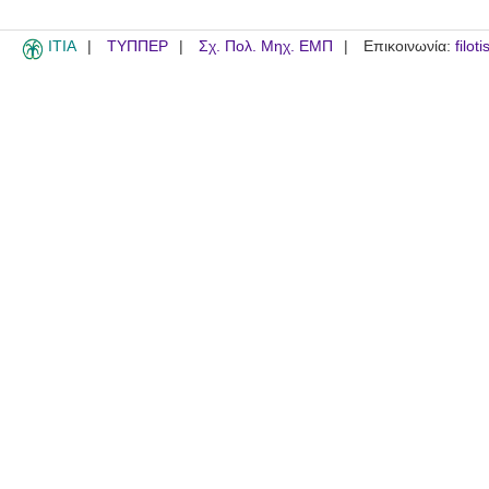
ITIA
ΤΥΠΠΕΡ
Σχ. Πολ. Μηχ. ΕΜΠ
Επικοινωνία:
filot