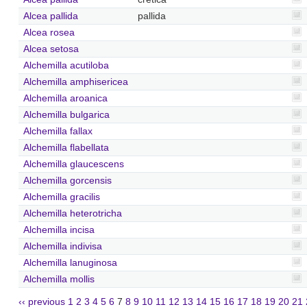
Alcea pallida
pallida
Alcea rosea
Alcea setosa
Alchemilla acutiloba
Alchemilla amphisericea
Alchemilla aroanica
Alchemilla bulgarica
Alchemilla fallax
Alchemilla flabellata
Alchemilla glaucescens
Alchemilla gorcensis
Alchemilla gracilis
Alchemilla heterotricha
Alchemilla incisa
Alchemilla indivisa
Alchemilla lanuginosa
Alchemilla mollis
‹‹ previous
1
2
3
4
5
6
7
8
9
10
11
12
13
14
15
16
17
18
19
20
21