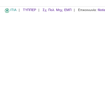
ITIA
ΤΥΠΠΕΡ
Σχ. Πολ. Μηχ. ΕΜΠ
Επικοινωνία:
filot