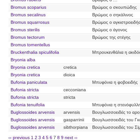
Bromus scoparius
Βρώμος ο σκουπώδης
Bromus secalinus
Βρώμος ο σηκάλινος
Bromus squarrosus
Βρώμος ο αγκιστροειδή
Bromus sterilis
Βρώμος ο άγονος
Bromus tectorum
Βρώμος της στέγης
Bromus tomentellus
Bruckenthalia spiculifolia
Μπρουκενθάλια η ακιδό
Bryonia alba
Bryonia cretica
cretica
Bryonia cretica
dioica
Bufonia paniculata
Μπυφόνια η φοβοειδής
Bufonia stricta
cecconiana
Bufonia stricta
stricta
Bufonia tenuifolia
Μπυφόνια η στενόφυλλ
Buglossoides arvensis
arvensis
Βουγλωσσοειδές το αρο
Buglossoides arvensis
gasparrinii
Βουγλωσσοειδές του Γκ
Buglossoides arvensis
sibthorpiana
Βουγλωσσοειδές του Σ
‹‹ previous
1
2
3
4
5
6
7
8
9
next ››