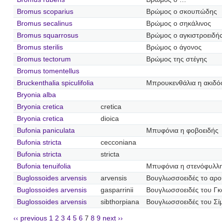
Bromus scoparius
Βρώμος ο σκουπώδης
Bromus secalinus
Βρώμος ο σηκάλινος
Bromus squarrosus
Βρώμος ο αγκιστροειδή
Bromus sterilis
Βρώμος ο άγονος
Bromus tectorum
Βρώμος της στέγης
Bromus tomentellus
Bruckenthalia spiculifolia
Μπρουκενθάλια η ακιδό
Bryonia alba
Bryonia cretica
cretica
Bryonia cretica
dioica
Bufonia paniculata
Μπυφόνια η φοβοειδής
Bufonia stricta
cecconiana
Bufonia stricta
stricta
Bufonia tenuifolia
Μπυφόνια η στενόφυλλ
Buglossoides arvensis
arvensis
Βουγλωσσοειδές το αρο
Buglossoides arvensis
gasparrinii
Βουγλωσσοειδές του Γκ
Buglossoides arvensis
sibthorpiana
Βουγλωσσοειδές του Σ
‹‹ previous
1
2
3
4
5
6
7
8
9
next ››