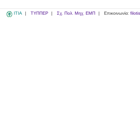
ITIA
ΤΥΠΠΕΡ
Σχ. Πολ. Μηχ. ΕΜΠ
Επικοινωνία:
filot