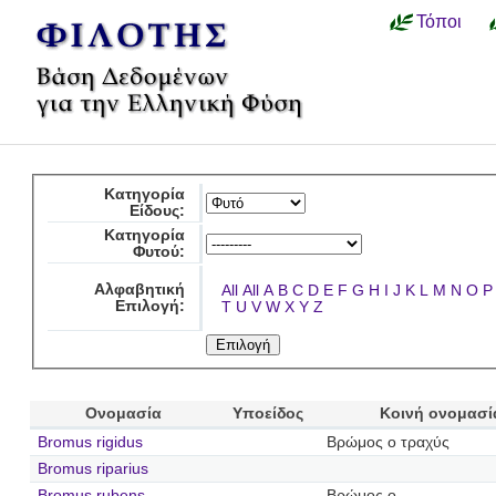
Τόποι
Κατηγορία
Είδους:
Κατηγορία
Φυτού:
Αλφαβητική
All
All
A
B
C
D
E
F
G
H
I
J
K
L
M
N
O
P
Επιλογή:
T
U
V
W
X
Y
Z
Ονομασία
Υποείδος
Κοινή ονομασί
Bromus rigidus
Βρώμος ο τραχύς
Bromus riparius
Bromus rubens
Βρώμος ο …