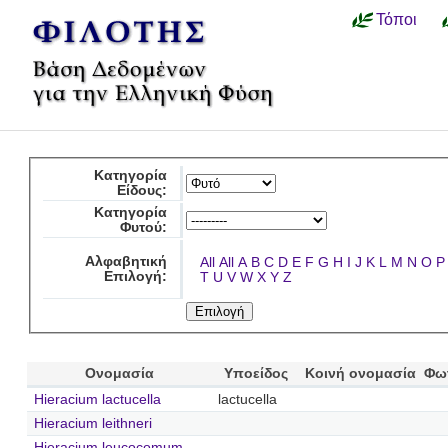
Τόποι
Κατηγορία
Είδους:
Κατηγορία
Φυτού:
Αλφαβητική
All
All
A
B
C
D
E
F
G
H
I
J
K
L
M
N
O
P
Επιλογή:
T
U
V
W
X
Y
Z
Ονομασία
Υποείδος
Κοινή ονομασία
Φω
Hieracium lactucella
lactucella
Hieracium leithneri
Hieracium leucocomum