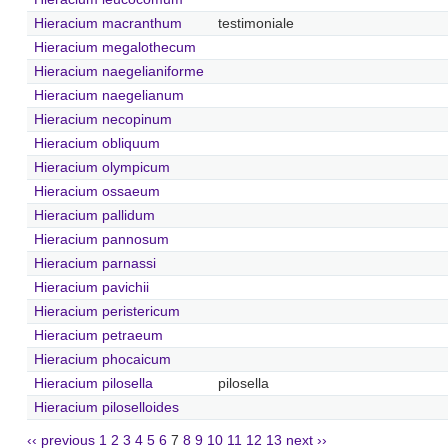
Hieracium macranthum
testimoniale
Hieracium megalothecum
Hieracium naegelianiforme
Hieracium naegelianum
Hieracium necopinum
Hieracium obliquum
Hieracium olympicum
Hieracium ossaeum
Hieracium pallidum
Hieracium pannosum
Hieracium parnassi
Hieracium pavichii
Hieracium peristericum
Hieracium petraeum
Hieracium phocaicum
Hieracium pilosella
pilosella
Hieracium piloselloides
‹‹ previous
1
2
3
4
5
6
7
8
9
10
11
12
13
next ››