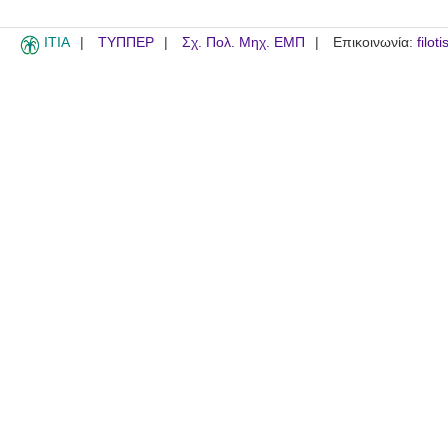
ITIA
ΤΥΠΠΕΡ
Σχ. Πολ. Μηχ. ΕΜΠ
Επικοινωνία:
filot