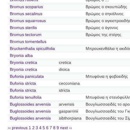
Bromus scoparius
Βρώμος ο σκουπώδης
Bromus secalinus
Βρώμος ο σηκάλινος
Bromus squarrosus
Βρώμος ο αγκιστροειδή
Bromus sterilis
Βρώμος ο άγονος
Bromus tectorum
Βρώμος της στέγης
Bromus tomentellus
Bruckenthalia spiculifolia
Μπρουκενθάλια η ακιδό
Bryonia alba
Bryonia cretica
cretica
Bryonia cretica
dioica
Bufonia paniculata
Μπυφόνια η φοβοειδής
Bufonia stricta
cecconiana
Bufonia stricta
stricta
Bufonia tenuifolia
Μπυφόνια η στενόφυλλ
Buglossoides arvensis
arvensis
Βουγλωσσοειδές το αρο
Buglossoides arvensis
gasparrinii
Βουγλωσσοειδές του Γκ
Buglossoides arvensis
sibthorpiana
Βουγλωσσοειδές του Σ
‹‹ previous
1
2
3
4
5
6
7
8
9
next ››