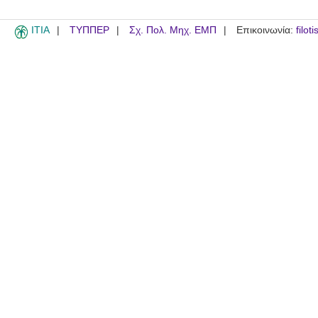
ITIA
ΤΥΠΠΕΡ
Σχ. Πολ. Μηχ. ΕΜΠ
Επικοινωνία:
filot