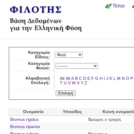
Τόποι
Κατηγορία
Είδους:
Κατηγορία
Φυτού:
Αλφαβητική
All
All
A
B
C
D
E
F
G
H
I
J
K
L
M
N
O
P
Επιλογή:
T
U
V
W
X
Y
Z
Ονομασία
Υποείδος
Κοινή ονομασί
Bromus rigidus
Βρώμος ο τραχύς
Bromus riparius
Bromus rubens
Βρώμος ο …