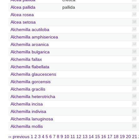
Alcea pallida
pallida
Alcea rosea
Alcea setosa
Alchemilla acutiloba
Alchemilla amphisericea
Alchemilla aroanica
Alchemilla bulgarica
Alchemilla fallax
Alchemilla flabellata
Alchemilla glaucescens
Alchemilla gorcensis
Alchemilla gracilis
Alchemilla heterotricha
Alchemilla incisa
Alchemilla indivisa
Alchemilla lanuginosa
Alchemilla mollis
‹‹ previous
1
2
3
4
5
6
7
8
9
10
11
12
13
14
15
16
17
18
19
20
21