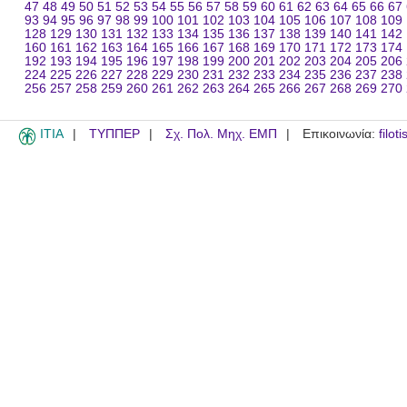
47
48
49
50
51
52
53
54
55
56
57
58
59
60
61
62
63
64
65
66
67
93
94
95
96
97
98
99
100
101
102
103
104
105
106
107
108
109
128
129
130
131
132
133
134
135
136
137
138
139
140
141
142
160
161
162
163
164
165
166
167
168
169
170
171
172
173
174
192
193
194
195
196
197
198
199
200
201
202
203
204
205
206
224
225
226
227
228
229
230
231
232
233
234
235
236
237
238
256
257
258
259
260
261
262
263
264
265
266
267
268
269
270
ITIA
ΤΥΠΠΕΡ
Σχ. Πολ. Μηχ. ΕΜΠ
Επικοινωνία:
filot