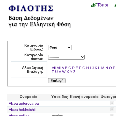
Τόποι
Κατηγορία
Είδους:
Κατηγορία
Φυτού:
Αλφαβητική
All
All
A
B
C
D
E
F
G
H
I
J
K
L
M
N
O
P
Επιλογή:
T
U
V
W
X
Y
Z
Ονομασία
Υποείδος
Κοινή ονομασία
Φωτογρ
Alcea apterocarpa
Alcea heldreichii
Alcea pallida
cretica