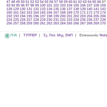
47
48
49
50
51
52
53
54
55
56
57
58
59
60
61
62
63
64
65
66
67
93
94
95
96
97
98
99
100
101
102
103
104
105
106
107
108
109
128
129
130
131
132
133
134
135
136
137
138
139
140
141
142
160
161
162
163
164
165
166
167
168
169
170
171
172
173
174
192
193
194
195
196
197
198
199
200
201
202
203
204
205
206
224
225
226
227
228
229
230
231
232
233
234
235
236
237
238
256
257
258
259
260
261
262
263
264
265
266
267
268
269
270
ITIA
ΤΥΠΠΕΡ
Σχ. Πολ. Μηχ. ΕΜΠ
Επικοινωνία:
filot