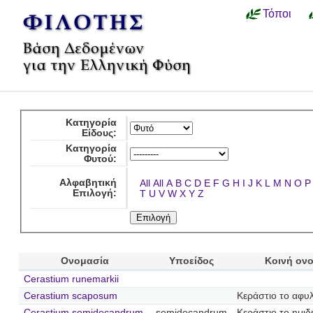
Τόποι
Κατηγορία
Είδους:
Κατηγορία
Φυτού:
Αλφαβητική
All
All
A
B
C
D
E
F
G
H
I
J
K
L
M
N
O
P
Επιλογή:
T
U
V
W
X
Y
Z
Ονομασία
Υποείδος
Κοινή ον
Cerastium runemarkii
Cerastium scaposum
Κεράστιο το αφυ
Cerastium semidecandrum
semidecandrum
Κεράστιο το ημι