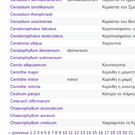
Cerastium smolikanum
Κεράστιο του Σμ
Cerastium theophrasti
Cerastium vourinense
Κεράστιο του Βο
Ceratocephalus falcatus
Κερατοκέφαλος 
Ceratocephalus testiculatus
Κερατοκέφαλος 
Ceratonia siliqua
Χαρουπιά
Ceratophyllum demersum
demersum
Ceratophyllum submersum
Cercis siliquastrum
Κουτσουπιά
Cerinthe major
Κερίνθη η μέγιστ
Cerinthe minor
minor
Κερίνθη η μικρή
Cerinthe retorta
Κερίνθη η ανεστ
Cestrum parqui
Κέστρο το πάρκο
Ceterach officinarum
Chaerophyllum aromaticum
Chaerophyllum aureum
Chaerophyllum creticum
Χαιρόφυλλο το Κ
‹‹ previous
1
2
3
4
5
6
7
8
9
10
11
12
13
14
15
16
17
18
19
20
21