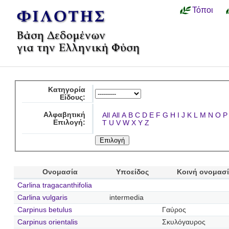
Τόποι
Κατηγορία
Είδους:
Αλφαβητική
All
All
A
B
C
D
E
F
G
H
I
J
K
L
M
N
O
P
Επιλογή:
T
U
V
W
X
Y
Z
Ονομασία
Υποείδος
Κοινή ονομασ
Carlina tragacanthifolia
Carlina vulgaris
intermedia
Carpinus betulus
Γαύρος
Carpinus orientalis
Σκυλόγαυρος