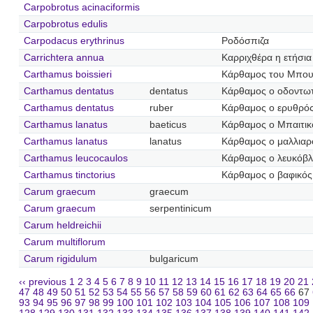
Carpobrotus acinaciformis
Carpobrotus edulis
Carpodacus erythrinus
Ροδόσπιζα
Carrichtera annua
Καρριχθέρα η ετήσια
Carthamus boissieri
Κάρθαμος του Μπου
Carthamus dentatus
dentatus
Κάρθαμος ο οδοντω
Carthamus dentatus
ruber
Κάρθαμος ο ερυθρό
Carthamus lanatus
baeticus
Κάρθαμος ο Μπαιτικ
Carthamus lanatus
lanatus
Κάρθαμος ο μαλλιαρ
Carthamus leucocaulos
Κάρθαμος ο λευκόβ
Carthamus tinctorius
Κάρθαμος ο βαφικός
Carum graecum
graecum
Carum graecum
serpentinicum
Carum heldreichii
Carum multiflorum
Carum rigidulum
bulgaricum
‹‹ previous
1
2
3
4
5
6
7
8
9
10
11
12
13
14
15
16
17
18
19
20
21
47
48
49
50
51
52
53
54
55
56
57
58
59
60
61
62
63
64
65
66
67
93
94
95
96
97
98
99
100
101
102
103
104
105
106
107
108
109