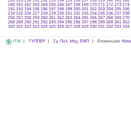
128
129
130
131
132
133
134
135
136
137
138
139
140
141
142
160
161
162
163
164
165
166
167
168
169
170
171
172
173
174
192
193
194
195
196
197
198
199
200
201
202
203
204
205
206
224
225
226
227
228
229
230
231
232
233
234
235
236
237
238
256
257
258
259
260
261
262
263
264
265
266
267
268
269
270
288
289
290
291
292
293
294
295
296
297
298
299
300
301
302
320
321
322
323
324
325
326
327
328
329
330
331
332
333
334
ITIA
ΤΥΠΠΕΡ
Σχ. Πολ. Μηχ. ΕΜΠ
Επικοινωνία:
filot