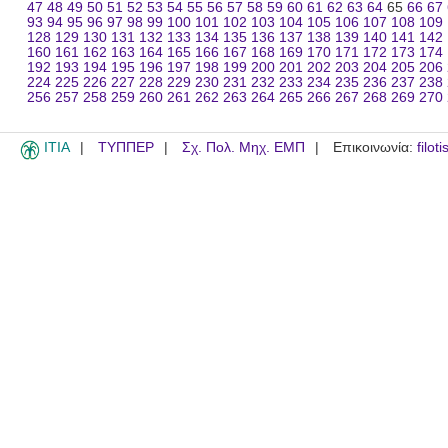
47
48
49
50
51
52
53
54
55
56
57
58
59
60
61
62
63
64
65
66
67
93
94
95
96
97
98
99
100
101
102
103
104
105
106
107
108
109
128
129
130
131
132
133
134
135
136
137
138
139
140
141
142
160
161
162
163
164
165
166
167
168
169
170
171
172
173
174
192
193
194
195
196
197
198
199
200
201
202
203
204
205
206
224
225
226
227
228
229
230
231
232
233
234
235
236
237
238
256
257
258
259
260
261
262
263
264
265
266
267
268
269
270
ITIA
ΤΥΠΠΕΡ
Σχ. Πολ. Μηχ. ΕΜΠ
Επικοινωνία:
filot