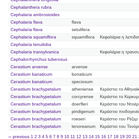
Cephalanthera rubra
Cephalaria ambrosioides
Cephalaria flava
flava
Cephalaria flava
setulifera
Cephalaria squamiflora
squamiflora
Κεφαλάρια η λεπιδα
Cephalaria tenuiloba
Cephalaria transylvanica
Κεφαλάρια η τρανσ
Cephalorrhynchus tuberosus
Cerastium arvense
arvense
Cerastium banaticum
bonaticum
Cerastium banaticum
speciosum
Cerastium brachypetalum
atheniense
Κεράστιο το Αθηναϊ
Cerastium brachypetalum
corcyrense
Κεράστιο το Κερκυρ
Cerastium brachypetalum
doerfleri
Κεράστιο του Ντοέ
Cerastium brachypetalum
pindigenum
Κεράστιο πινδογενέ
Cerastium brachypetalum
roeseri
Κεράστιο του Ρέζερ
Cerastium brachypetalum
tenoreanum
Κεράστιο του Τενόρ
‹‹ previous
1
2
3
4
5
6
7
8
9
10
11
12
13
14
15
16
17
18
19
20
21