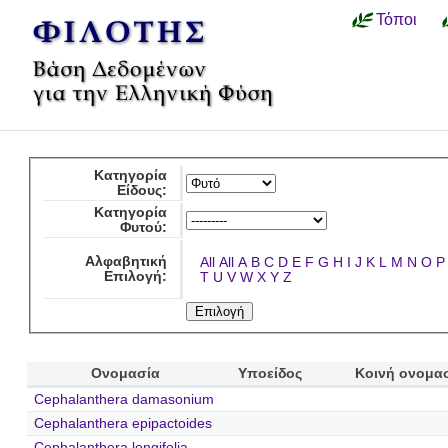
Τόποι
Κατηγορία
Είδους:
Κατηγορία
Φυτού:
Αλφαβητική
All
All
A
B
C
D
E
F
G
H
I
J
K
L
M
N
O
P
Επιλογή:
T
U
V
W
X
Y
Z
Ονομασία
Υποείδος
Κοινή ονομα
Cephalanthera damasonium
Cephalanthera epipactoides
Cephalanthera longifolia