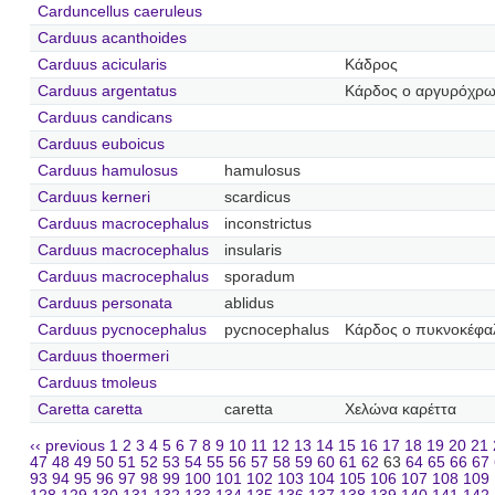
Carduncellus caeruleus
Carduus acanthoides
Carduus acicularis
Κάδρος
Carduus argentatus
Κάρδος ο αργυρόχρ
Carduus candicans
Carduus euboicus
Carduus hamulosus
hamulosus
Carduus kerneri
scardicus
Carduus macrocephalus
inconstrictus
Carduus macrocephalus
insularis
Carduus macrocephalus
sporadum
Carduus personata
ablidus
Carduus pycnocephalus
pycnocephalus
Κάρδος ο πυκνοκέφα
Carduus thoermeri
Carduus tmoleus
Caretta caretta
caretta
Χελώνα καρέττα
‹‹ previous
1
2
3
4
5
6
7
8
9
10
11
12
13
14
15
16
17
18
19
20
21
47
48
49
50
51
52
53
54
55
56
57
58
59
60
61
62
63
64
65
66
67
93
94
95
96
97
98
99
100
101
102
103
104
105
106
107
108
109