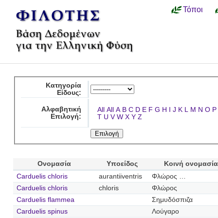
Τόποι
Κατηγορία
Είδους:
Αλφαβητική
All
All
A
B
C
D
E
F
G
H
I
J
K
L
M
N
O
P
Επιλογή:
T
U
V
W
X
Y
Z
Ονομασία
Υποείδος
Κοινή ονομασία
Carduelis chloris
aurantiiventris
Φλώρος …
Carduelis chloris
chloris
Φλώρος
Carduelis flammea
Σημυδόσπιζα
Carduelis spinus
Λούγαρο