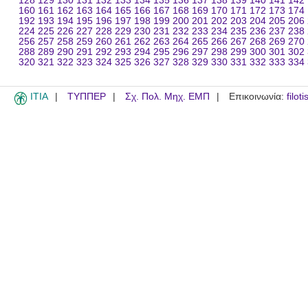
128
129
130
131
132
133
134
135
136
137
138
139
140
141
142
160
161
162
163
164
165
166
167
168
169
170
171
172
173
174
192
193
194
195
196
197
198
199
200
201
202
203
204
205
206
224
225
226
227
228
229
230
231
232
233
234
235
236
237
238
256
257
258
259
260
261
262
263
264
265
266
267
268
269
270
288
289
290
291
292
293
294
295
296
297
298
299
300
301
302
320
321
322
323
324
325
326
327
328
329
330
331
332
333
334
ITIA
ΤΥΠΠΕΡ
Σχ. Πολ. Μηχ. ΕΜΠ
Επικοινωνία:
filot