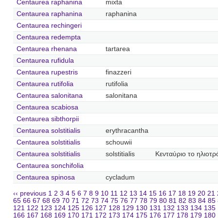
Centaurea raphanina
mixta
Centaurea raphanina
raphanina
Centaurea rechingeri
Centaurea redempta
Centaurea rhenana
tartarea
Centaurea rufidula
Centaurea rupestris
finazzeri
Centaurea rutifolia
rutifolia
Centaurea salonitana
salonitana
Centaurea scabiosa
Centaurea sibthorpii
Centaurea solstitialis
erythracantha
Centaurea solstitialis
schouwii
Centaurea solstitialis
solstitialis
Κενταύριο το ηλιοτρ
Centaurea sonchifolia
Centaurea spinosa
cycladum
‹‹ previous
1
2
3
4
5
6
7
8
9
10
11
12
13
14
15
16
17
18
19
20
21
65
66
67
68
69
70
71
72
73
74
75
76
77
78
79
80
81
82
83
84
85
121
122
123
124
125
126
127
128
129
130
131
132
133
134
135
166
167
168
169
170
171
172
173
174
175
176
177
178
179
180