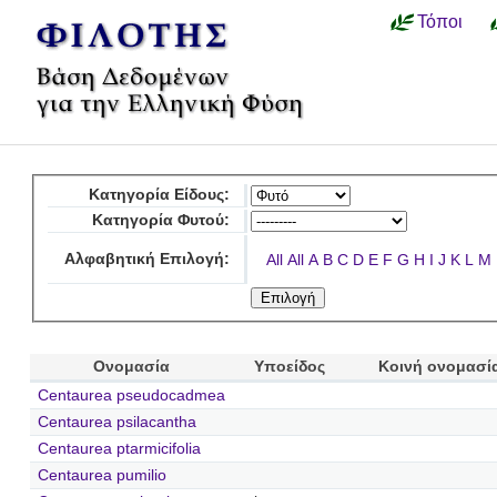
Τόποι
Κατηγορία Είδους:
Κατηγορία Φυτού:
Αλφαβητική Επιλογή:
All
All
A
B
C
D
E
F
G
H
I
J
K
L
M
Ονομασία
Υποείδος
Κοινή ονομασί
Centaurea pseudocadmea
Centaurea psilacantha
Centaurea ptarmicifolia
Centaurea pumilio