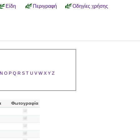
Είδη
Περιγραφή
Οδηγίες χρήσης
N
O
P
Q
R
S
T
U
V
W
X
Y
Z
α
Φωτογραφία