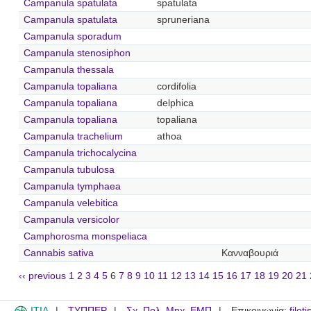
Campanula spatulata
spatulata
Campanula spatulata
spruneriana
Campanula sporadum
Campanula stenosiphon
Campanula thessala
Campanula topaliana
cordifolia
Campanula topaliana
delphica
Campanula topaliana
topaliana
Campanula trachelium
athoa
Campanula trichocalycina
Campanula tubulosa
Campanula tymphaea
Campanula velebitica
Campanula versicolor
Camphorosma monspeliaca
Cannabis sativa
Κανναβουριά
‹‹ previous
1
2
3
4
5
6
7
8
9
10
11
12
13
14
15
16
17
18
19
20
21
ITIA
ΤΥΠΠΕΡ
Σχ. Πολ. Μηχ. ΕΜΠ
Επικοινωνία:
filot