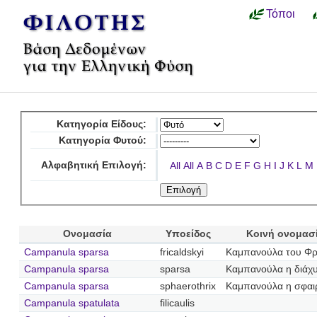
Τόποι
Κατηγορία Είδους:
Κατηγορία Φυτού:
Αλφαβητική Επιλογή:
All
All
A
B
C
D
E
F
G
H
I
J
K
L
M
Ονομασία
Υποείδος
Κοινή ονομασ
Campanula sparsa
fricaldskyi
Καμπανούλα του Φρ
Campanula sparsa
sparsa
Καμπανούλα η διάχ
Campanula sparsa
sphaerothrix
Καμπανούλα η σφαι
Campanula spatulata
filicaulis