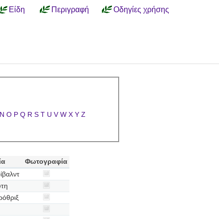
Είδη
Περιγραφή
Οδηγίες χρήσης
N
O
P
Q
R
S
T
U
V
W
X
Y
Z
ία
Φωτογραφία
ίβαλντ
υτη
ρόθριξ