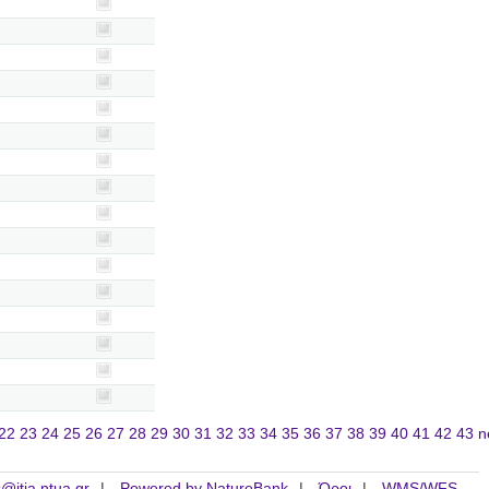
22
23
24
25
26
27
28
29
30
31
32
33
34
35
36
37
38
39
40
41
42
43
n
is@itia.ntua.gr
Powered by NatureBank
Όροι
WMS/WFS