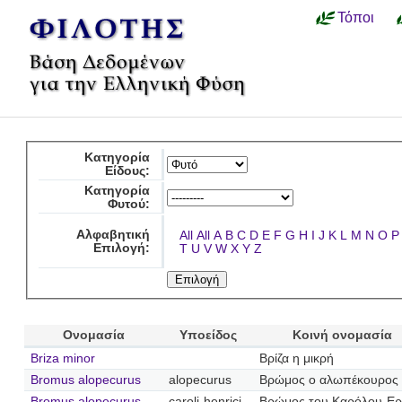
Τόποι
Κατηγορία
Είδους:
Κατηγορία
Φυτού:
Αλφαβητική
All
All
A
B
C
D
E
F
G
H
I
J
K
L
M
N
O
P
Επιλογή:
T
U
V
W
X
Y
Z
Ονομασία
Υποείδος
Κοινή ονομασία
Briza minor
Βρίζα η μικρή
Bromus alopecurus
alopecurus
Βρώμος ο αλωπέκουρος
Bromus alopecurus
caroli-henrici
Βρώμος του Καρόλου-Ερ