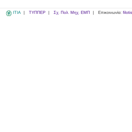
ITIA
ΤΥΠΠΕΡ
Σχ. Πολ. Μηχ. ΕΜΠ
Επικοινωνία:
filot