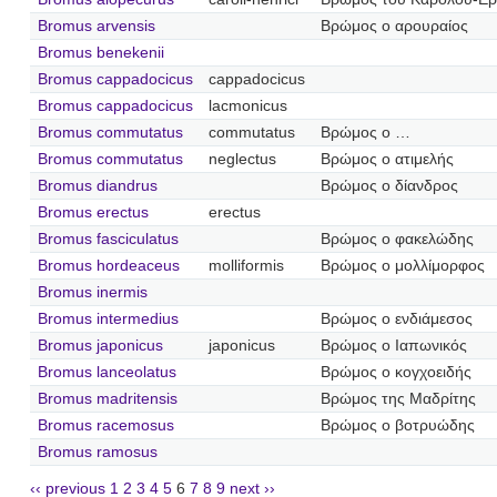
Bromus arvensis
Βρώμος ο αρουραίος
Bromus benekenii
Bromus cappadocicus
cappadocicus
Bromus cappadocicus
lacmonicus
Bromus commutatus
commutatus
Βρώμος ο …
Bromus commutatus
neglectus
Βρώμος ο ατιμελής
Bromus diandrus
Βρώμος ο δίανδρος
Bromus erectus
erectus
Bromus fasciculatus
Βρώμος ο φακελώδης
Bromus hordeaceus
molliformis
Βρώμος ο μολλίμορφος
Bromus inermis
Bromus intermedius
Βρώμος ο ενδιάμεσος
Bromus japonicus
japonicus
Βρώμος ο Ιαπωνικός
Bromus lanceolatus
Βρώμος ο κογχοειδής
Bromus madritensis
Βρώμος της Μαδρίτης
Bromus racemosus
Βρώμος ο βοτρυώδης
Bromus ramosus
‹‹ previous
1
2
3
4
5
6
7
8
9
next ››