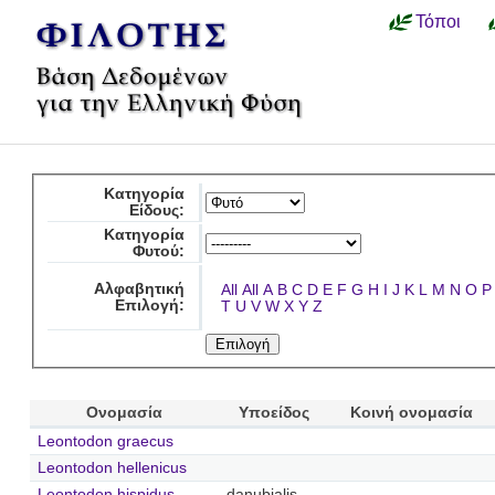
Τόποι
Κατηγορία
Είδους:
Κατηγορία
Φυτού:
Αλφαβητική
All
All
A
B
C
D
E
F
G
H
I
J
K
L
M
N
O
P
Επιλογή:
T
U
V
W
X
Y
Z
Ονομασία
Υποείδος
Κοινή ονομασία
Leontodon graecus
Leontodon hellenicus
Leontodon hispidus
danubialis