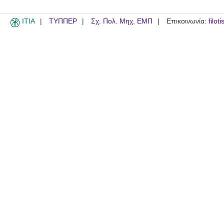
ITIA
ΤΥΠΠΕΡ
Σχ. Πολ. Μηχ. ΕΜΠ
Επικοινωνία:
filot