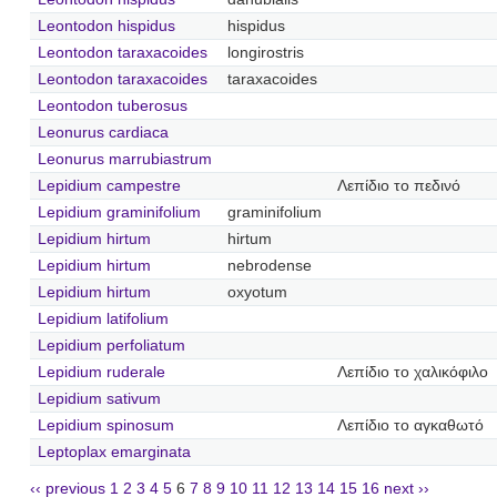
Leontodon hispidus
hispidus
Leontodon taraxacoides
longirostris
Leontodon taraxacoides
taraxacoides
Leontodon tuberosus
Leonurus cardiaca
Leonurus marrubiastrum
Lepidium campestre
Λεπίδιο το πεδινό
Lepidium graminifolium
graminifolium
Lepidium hirtum
hirtum
Lepidium hirtum
nebrodense
Lepidium hirtum
oxyotum
Lepidium latifolium
Lepidium perfoliatum
Lepidium ruderale
Λεπίδιο το χαλικόφιλο
Lepidium sativum
Lepidium spinosum
Λεπίδιο το αγκαθωτό
Leptoplax emarginata
‹‹ previous
1
2
3
4
5
6
7
8
9
10
11
12
13
14
15
16
next ››