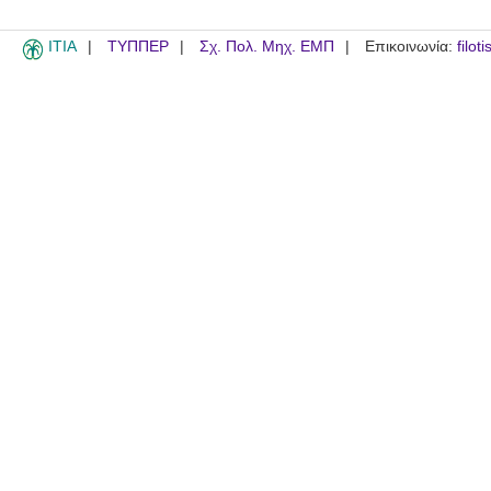
ITIA
ΤΥΠΠΕΡ
Σχ. Πολ. Μηχ. ΕΜΠ
Επικοινωνία:
filot