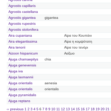
Agrostis capillaris
Agrostis castellana
Agrostis gigantea
gigantea
Agrostis rupestris
Agrostis stolonifera
Aira cupaniana
Αίρα του Κουπάνι
Aira elegantissima
Αίρα η κομψότατη
Aira tenorii
Αίρα του τενόρι
Aizoon hispanicum
Αείζωο
Ajuga chamaepitys
chia
Ajuga genevensis
Ajuga iva
Ajuga laxmannii
Ajuga orientalis
aenesia
Ajuga orientalis
orientalis
Ajuga pyramidalis
Ajuga reptans
‹‹ previous
1
2
3
4
5
6
7
8
9
10
11
12
13
14
15
16
17
18
19
20
21