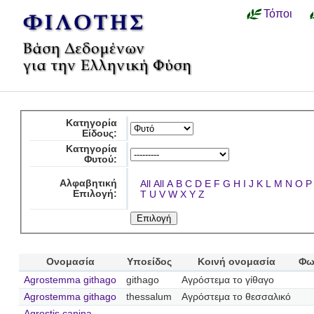
Τόποι
Κατηγορία
Είδους:
Κατηγορία
Φυτού:
Αλφαβητική
All
All
A
B
C
D
E
F
G
H
I
J
K
L
M
N
O
P
Επιλογή:
T
U
V
W
X
Y
Z
Ονομασία
Υποείδος
Κοινή ονομασία
Φω
Agrostemma githago
githago
Αγρόστεμα το γίθαγο
Agrostemma githago
thessalum
Αγρόστεμα το θεσσαλικό
Agrostis canina