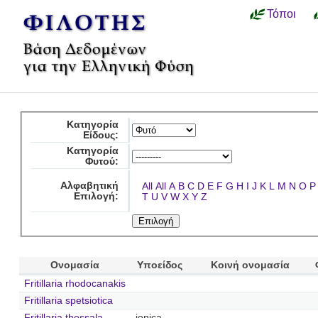
Τόποι
Κατηγορία
Είδους:
Κατηγορία
Φυτού:
Αλφαβητική
All
All
A
B
C
D
E
F
G
H
I
J
K
L
M
N
O
P
Επιλογή:
T
U
V
W
X
Y
Z
Ονομασία
Υποείδος
Κοινή ονομασία
Fritillaria rhodocanakis
Fritillaria spetsiotica
Fritillaria thessala
ionica