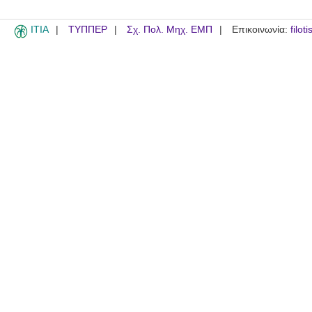
ITIA
ΤΥΠΠΕΡ
Σχ. Πολ. Μηχ. ΕΜΠ
Επικοινωνία:
filot