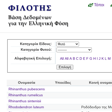
Τόποι
Κατηγορία Είδους:
Κατηγορία Φυτού:
Αλφαβητική Επιλογή:
All
All
A
B
C
D
E
F
G
H
I
J
K
L
M
Ονομασία
Υποείδος
Κοινή ονομα
Rhinanthus pubescens
Rhinanthus rumelicus
Rhinanthus sintenisii
Rhododendron luteum
Ροδόδενδρο της Μυ