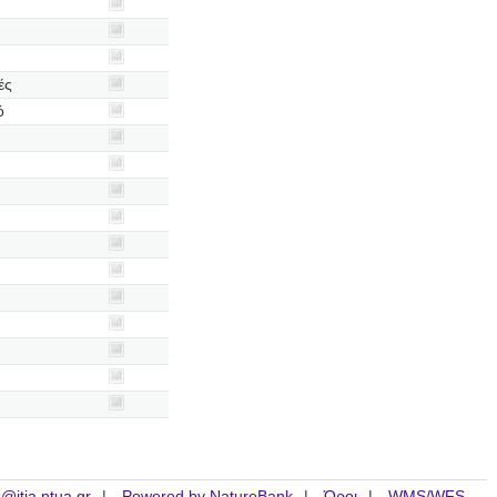
ές
ό
is@itia.ntua.gr
Powered by NatureBank
Όροι
WMS/WFS