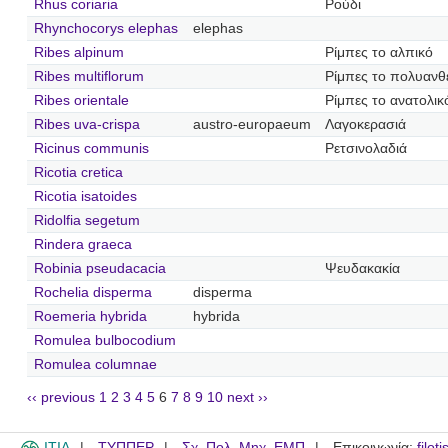
Rhus coriaria
Ρούδι
Rhynchocorys elephas
elephas
Ribes alpinum
Ρίμπες το αλπικό
Ribes multiflorum
Ρίμπες το πολυανθ
Ribes orientale
Ρίμπες το ανατολικ
Ribes uva-crispa
austro-europaeum
Λαγοκερασιά
Ricinus communis
Ρετσινολαδιά
Ricotia cretica
Ricotia isatoides
Ridolfia segetum
Rindera graeca
Robinia pseudacacia
Ψευδακακία
Rochelia disperma
disperma
Roemeria hybrida
hybrida
Romulea bulbocodium
Romulea columnae
‹‹ previous
1
2
3
4
5
6
7
8
9
10
next ››
ITIA
ΤΥΠΠΕΡ
Σχ. Πολ. Μηχ. ΕΜΠ
Επικοινωνία:
filot