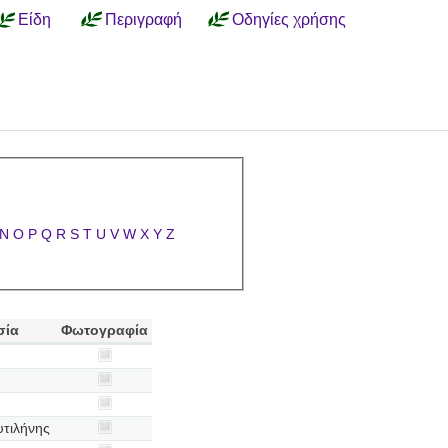
Είδη
Περιγραφή
Οδηγίες χρήσης
N
O
P
Q
R
S
T
U
V
W
X
Y
Z
σία
Φωτογραφία
τιλήνης