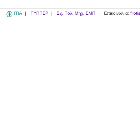
ITIA
ΤΥΠΠΕΡ
Σχ. Πολ. Μηχ. ΕΜΠ
Επικοινωνία:
filot