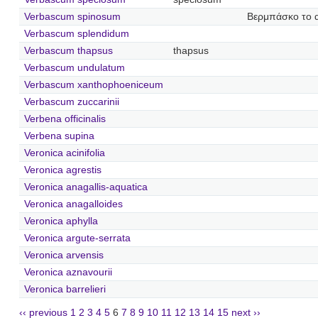
Verbascum spinosum
Βερμπάσκο το 
Verbascum splendidum
Verbascum thapsus
thapsus
Verbascum undulatum
Verbascum xanthophoeniceum
Verbascum zuccarinii
Verbena officinalis
Verbena supina
Veronica acinifolia
Veronica agrestis
Veronica anagallis-aquatica
Veronica anagalloides
Veronica aphylla
Veronica argute-serrata
Veronica arvensis
Veronica aznavourii
Veronica barrelieri
‹‹ previous
1
2
3
4
5
6
7
8
9
10
11
12
13
14
15
next ››