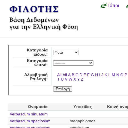
Τόποι
Κατηγορία
Είδους:
Κατηγορία
Φυτού:
Αλφαβητική
All
All
A
B
C
D
E
F
G
H
I
J
K
L
M
N
O
P
Επιλογή:
T
U
V
W
X
Y
Z
Ονομασία
Υποείδος
Κοινή ονο
Verbascum sinuatum
Verbascum speciosum
megaphlomos
Verbascum speciosum
speciosum