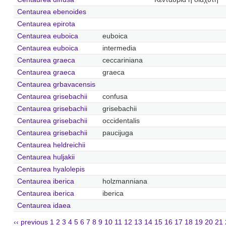
Centaurea ebenoides
Centaurea epirota
Centaurea euboica
euboica
Centaurea euboica
intermedia
Centaurea graeca
ceccariniana
Centaurea graeca
graeca
Centaurea grbavacensis
Centaurea grisebachii
confusa
Centaurea grisebachii
grisebachii
Centaurea grisebachii
occidentalis
Centaurea grisebachii
paucijuga
Centaurea heldreichii
Centaurea huljakii
Centaurea hyalolepis
Centaurea iberica
holzmanniana
Centaurea iberica
iberica
Centaurea idaea
‹‹ previous
1
2
3
4
5
6
7
8
9
10
11
12
13
14
15
16
17
18
19
20
21