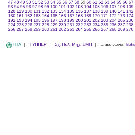
47
48
49
50
51
52
53
54
55
56
57
58
59
60
61
62
63
64
65
66
67
93
94
95
96
97
98
99
100
101
102
103
104
105
106
107
108
109
128
129
130
131
132
133
134
135
136
137
138
139
140
141
142
160
161
162
163
164
165
166
167
168
169
170
171
172
173
174
192
193
194
195
196
197
198
199
200
201
202
203
204
205
206
224
225
226
227
228
229
230
231
232
233
234
235
236
237
238
256
257
258
259
260
261
262
263
264
265
266
267
268
269
270
ITIA
ΤΥΠΠΕΡ
Σχ. Πολ. Μηχ. ΕΜΠ
Επικοινωνία:
filot