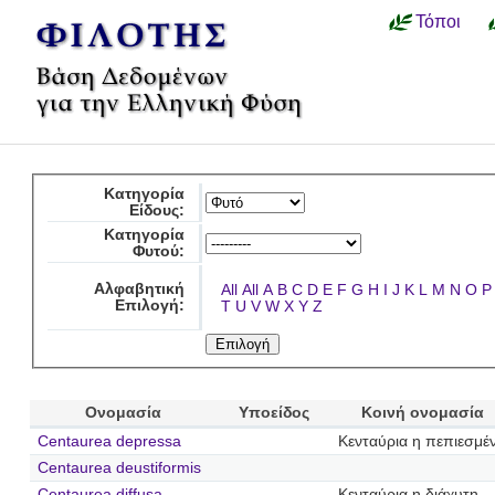
Τόποι
Κατηγορία
Είδους:
Κατηγορία
Φυτού:
Αλφαβητική
All
All
A
B
C
D
E
F
G
H
I
J
K
L
M
N
O
P
Επιλογή:
T
U
V
W
X
Y
Z
Ονομασία
Υποείδος
Κοινή ονομασία
Centaurea depressa
Κενταύρια η πεπιεσμέ
Centaurea deustiformis
Centaurea diffusa
Κενταύρια η διάχυτη