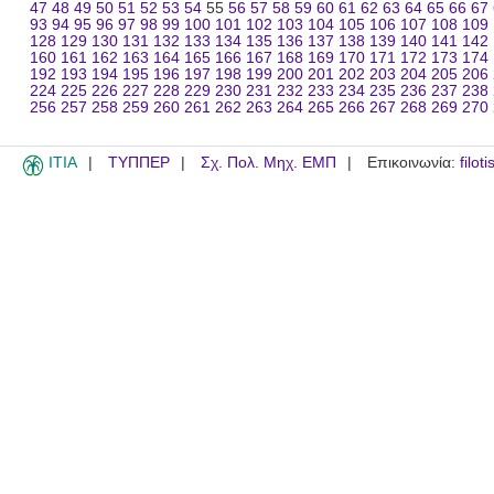
47
48
49
50
51
52
53
54
55
56
57
58
59
60
61
62
63
64
65
66
67
93
94
95
96
97
98
99
100
101
102
103
104
105
106
107
108
109
128
129
130
131
132
133
134
135
136
137
138
139
140
141
142
160
161
162
163
164
165
166
167
168
169
170
171
172
173
174
192
193
194
195
196
197
198
199
200
201
202
203
204
205
206
224
225
226
227
228
229
230
231
232
233
234
235
236
237
238
256
257
258
259
260
261
262
263
264
265
266
267
268
269
270
ITIA
ΤΥΠΠΕΡ
Σχ. Πολ. Μηχ. ΕΜΠ
Επικοινωνία:
filot