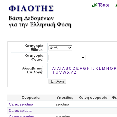
Τόποι
Κατηγορία
Είδους:
Κατηγορία
Φυτού:
Αλφαβητική
All
All
A
B
C
D
E
F
G
H
I
J
K
L
M
N
O
P
Επιλογή:
T
U
V
W
X
Y
Z
Ονομασία
Υποείδος
Κοινή ονομασία
Φω
Carex serotina
serotina
Carex spicata
Carex sylvatica
sylvatica