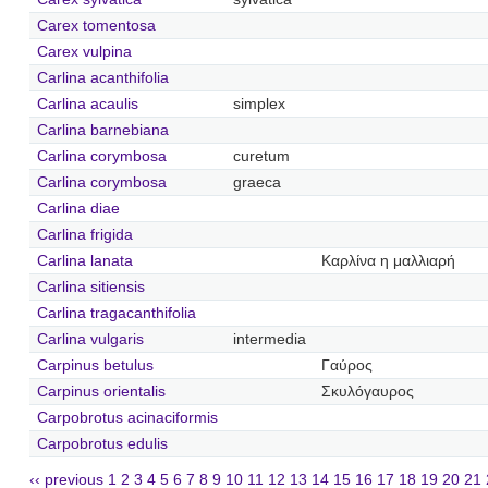
Carex tomentosa
Carex vulpina
Carlina acanthifolia
Carlina acaulis
simplex
Carlina barnebiana
Carlina corymbosa
curetum
Carlina corymbosa
graeca
Carlina diae
Carlina frigida
Carlina lanata
Καρλίνα η μαλλιαρή
Carlina sitiensis
Carlina tragacanthifolia
Carlina vulgaris
intermedia
Carpinus betulus
Γαύρος
Carpinus orientalis
Σκυλόγαυρος
Carpobrotus acinaciformis
Carpobrotus edulis
‹‹ previous
1
2
3
4
5
6
7
8
9
10
11
12
13
14
15
16
17
18
19
20
21