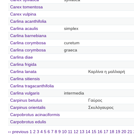
Carex tomentosa
Carex vulpina
Carlina acanthifolia
Carlina acaulis
simplex
Carlina barnebiana
Carlina corymbosa
curetum
Carlina corymbosa
graeca
Carlina diae
Carlina frigida
Carlina lanata
Καρλίνα η μαλλιαρή
Carlina sitiensis
Carlina tragacanthifolia
Carlina vulgaris
intermedia
Carpinus betulus
Γαύρος
Carpinus orientalis
Σκυλόγαυρος
Carpobrotus acinaciformis
Carpobrotus edulis
‹‹ previous
1
2
3
4
5
6
7
8
9
10
11
12
13
14
15
16
17
18
19
20
21