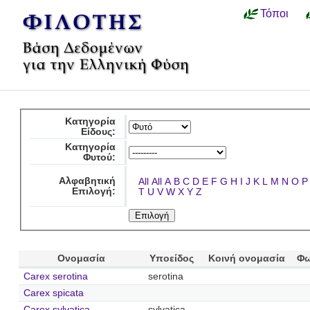
Τόποι
Κατηγορία
Είδους:
Κατηγορία
Φυτού:
Αλφαβητική
All
All
A
B
C
D
E
F
G
H
I
J
K
L
M
N
O
P
Επιλογή:
T
U
V
W
X
Y
Z
Ονομασία
Υποείδος
Κοινή ονομασία
Φω
Carex serotina
serotina
Carex spicata
Carex sylvatica
sylvatica