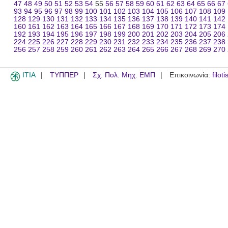
47
48
49
50
51
52
53
54
55
56
57
58
59
60
61
62
63
64
65
66
67
93
94
95
96
97
98
99
100
101
102
103
104
105
106
107
108
109
128
129
130
131
132
133
134
135
136
137
138
139
140
141
142
160
161
162
163
164
165
166
167
168
169
170
171
172
173
174
192
193
194
195
196
197
198
199
200
201
202
203
204
205
206
224
225
226
227
228
229
230
231
232
233
234
235
236
237
238
256
257
258
259
260
261
262
263
264
265
266
267
268
269
270
ITIA
ΤΥΠΠΕΡ
Σχ. Πολ. Μηχ. ΕΜΠ
Επικοινωνία:
filot