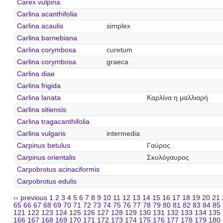
Carex vulpina
Carlina acanthifolia
Carlina acaulis
simplex
Carlina barnebiana
Carlina corymbosa
curetum
Carlina corymbosa
graeca
Carlina diae
Carlina frigida
Carlina lanata
Καρλίνα η μαλλιαρή
Carlina sitiensis
Carlina tragacanthifolia
Carlina vulgaris
intermedia
Carpinus betulus
Γαύρος
Carpinus orientalis
Σκυλόγαυρος
Carpobrotus acinaciformis
Carpobrotus edulis
‹‹ previous
1
2
3
4
5
6
7
8
9
10
11
12
13
14
15
16
17
18
19
20
21
65
66
67
68
69
70
71
72
73
74
75
76
77
78
79
80
81
82
83
84
85
121
122
123
124
125
126
127
128
129
130
131
132
133
134
135
166
167
168
169
170
171
172
173
174
175
176
177
178
179
180