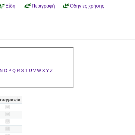
Είδη
Περιγραφή
Οδηγίες χρήσης
N
O
P
Q
R
S
T
U
V
W
X
Y
Z
τογραφία