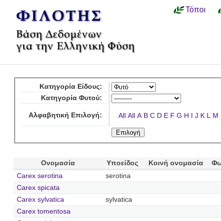
Τόποι
Κατηγορία Είδους:
Κατηγορία Φυτού:
Αλφαβητική Επιλογή:
All
All
A
B
C
D
E
F
G
H
I
J
K
L
M
Ονομασία
Υποείδος
Κοινή ονομασία
Φω
Carex serotina
serotina
Carex spicata
Carex sylvatica
sylvatica
Carex tomentosa