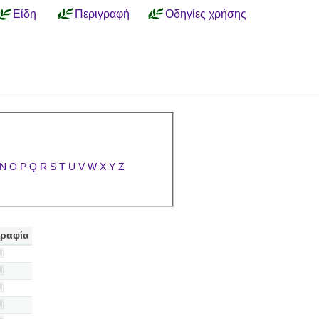
Είδη
Περιγραφή
Οδηγίες χρήσης
N
O
P
Q
R
S
T
U
V
W
X
Y
Z
ραφία