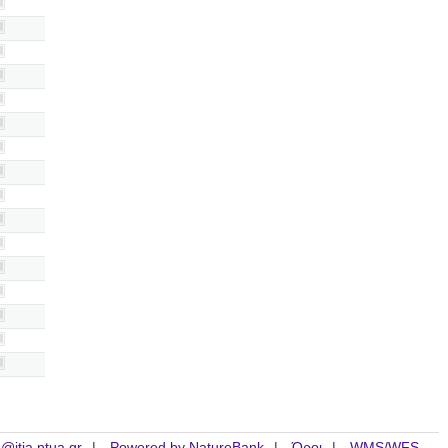
is@itia.ntua.gr
Powered by NatureBank
Όροι
WMS/WFS