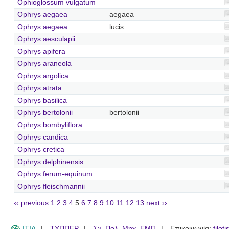
Ophioglossum vulgatum
Ophrys aegaea
aegaea
Ophrys aegaea
lucis
Ophrys aesculapii
Ophrys apifera
Ophrys araneola
Ophrys argolica
Ophrys atrata
Ophrys basilica
Ophrys bertolonii
bertolonii
Ophrys bombyliflora
Ophrys candica
Ophrys cretica
Ophrys delphinensis
Ophrys ferum-equinum
Ophrys fleischmannii
‹‹ previous
1
2
3
4
5
6
7
8
9
10
11
12
13
next ››
ITIA
ΤΥΠΠΕΡ
Σχ. Πολ. Μηχ. ΕΜΠ
Επικοινωνία:
filot