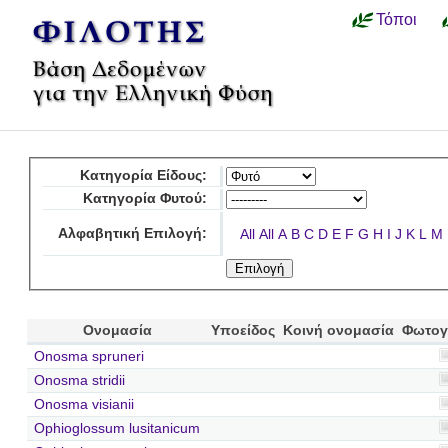
Τόποι
Κατηγορία Είδους:
Κατηγορία Φυτού:
Αλφαβητική Επιλογή:
All
All
A
B
C
D
E
F
G
H
I
J
K
L
M
Ονομασία
Υποείδος
Κοινή ονομασία
Φωτογ
Onosma spruneri
Onosma stridii
Onosma visianii
Ophioglossum lusitanicum