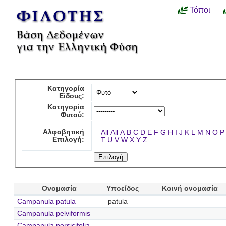
Τόποι
Κατηγορία
Είδους:
Κατηγορία
Φυτού:
Αλφαβητική
All
All
A
B
C
D
E
F
G
H
I
J
K
L
M
N
O
P
Επιλογή:
T
U
V
W
X
Y
Z
Ονομασία
Υποείδος
Κοινή ονομασία
Campanula patula
patula
Campanula pelviformis
Campanula persicifolia