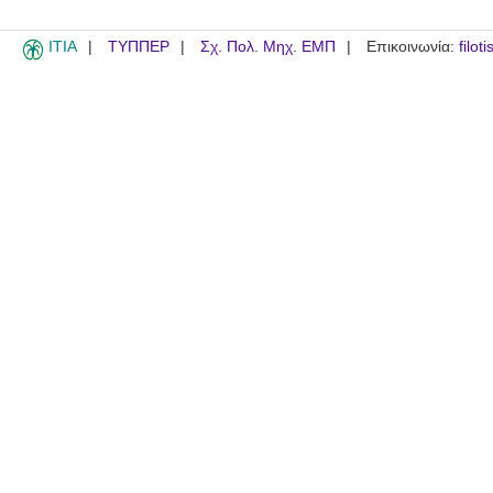
ITIA
ΤΥΠΠΕΡ
Σχ. Πολ. Μηχ. ΕΜΠ
Επικοινωνία:
filot