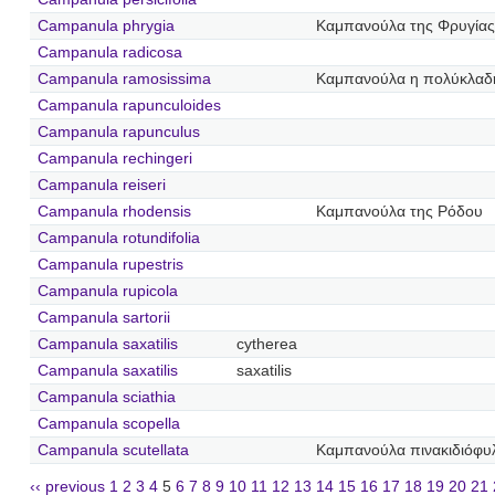
Campanula phrygia
Καμπανούλα της Φρυγίας
Campanula radicosa
Campanula ramosissima
Καμπανούλα η πολύκλαδ
Campanula rapunculoides
Campanula rapunculus
Campanula rechingeri
Campanula reiseri
Campanula rhodensis
Καμπανούλα της Ρόδου
Campanula rotundifolia
Campanula rupestris
Campanula rupicola
Campanula sartorii
Campanula saxatilis
cytherea
Campanula saxatilis
saxatilis
Campanula sciathia
Campanula scopella
Campanula scutellata
Καμπανούλα πινακιδιόφυ
‹‹ previous
1
2
3
4
5
6
7
8
9
10
11
12
13
14
15
16
17
18
19
20
21