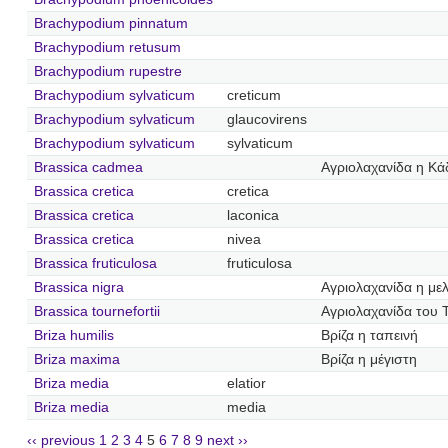
Brachypodium pinnatum
Brachypodium retusum
Brachypodium rupestre
Brachypodium sylvaticum
creticum
Brachypodium sylvaticum
glaucovirens
Brachypodium sylvaticum
sylvaticum
Brassica cadmea
Αγριολαχανίδα η Κά
Brassica cretica
cretica
Brassica cretica
laconica
Brassica cretica
nivea
Brassica fruticulosa
fruticulosa
Brassica nigra
Αγριολαχανίδα η με
Brassica tournefortii
Αγριολαχανίδα του
Briza humilis
Βρίζα η ταπεινή
Briza maxima
Βρίζα η μέγιστη
Briza media
elatior
Briza media
media
‹‹ previous
1
2
3
4
5
6
7
8
9
next ››