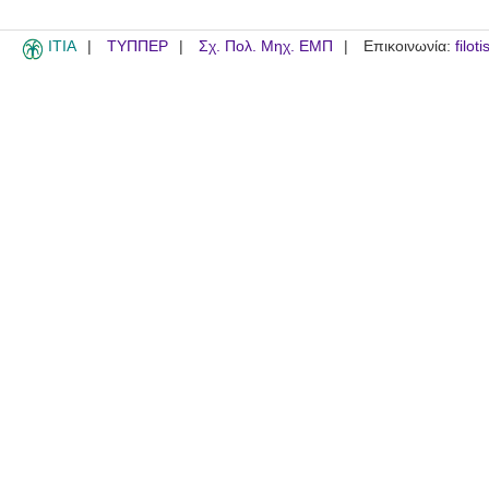
ITIA
ΤΥΠΠΕΡ
Σχ. Πολ. Μηχ. ΕΜΠ
Επικοινωνία:
filot