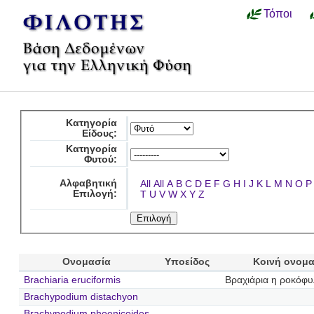
Τόποι
Κατηγορία
Είδους:
Κατηγορία
Φυτού:
Αλφαβητική
All
All
A
B
C
D
E
F
G
H
I
J
K
L
M
N
O
P
Επιλογή:
T
U
V
W
X
Y
Z
Ονομασία
Υποείδος
Κοινή ονομ
Brachiaria eruciformis
Βραχιάρια η ροκόφυ
Brachypodium distachyon
Brachypodium phoenicoides