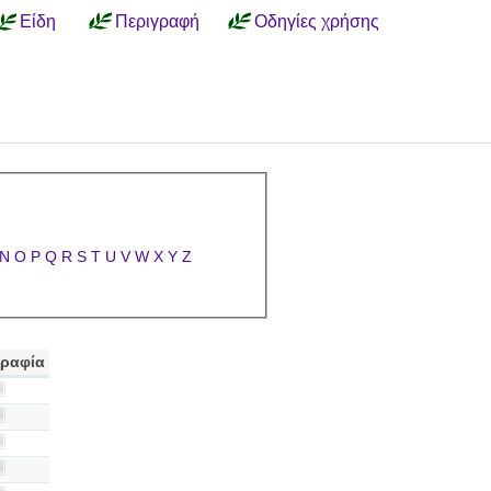
Είδη
Περιγραφή
Οδηγίες χρήσης
N
O
P
Q
R
S
T
U
V
W
X
Y
Z
ραφία