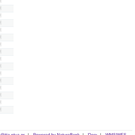
is@itia.ntua.gr
Powered by NatureBank
Όροι
WMS/WFS