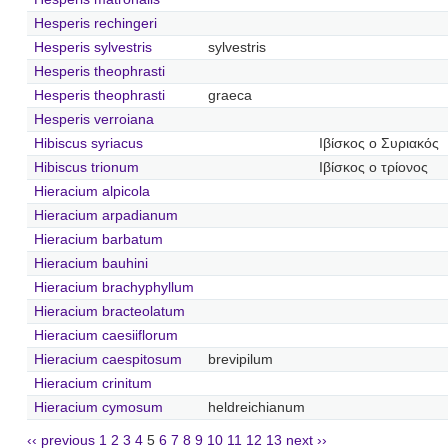
Hesperis rechingeri
Hesperis sylvestris
sylvestris
Hesperis theophrasti
Hesperis theophrasti
graeca
Hesperis verroiana
Hibiscus syriacus
Ιβίσκος ο Συριακός
Hibiscus trionum
Ιβίσκος ο τρίονος
Hieracium alpicola
Hieracium arpadianum
Hieracium barbatum
Hieracium bauhini
Hieracium brachyphyllum
Hieracium bracteolatum
Hieracium caesiiflorum
Hieracium caespitosum
brevipilum
Hieracium crinitum
Hieracium cymosum
heldreichianum
‹‹ previous
1
2
3
4
5
6
7
8
9
10
11
12
13
next ››