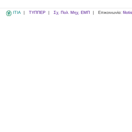
ITIA
ΤΥΠΠΕΡ
Σχ. Πολ. Μηχ. ΕΜΠ
Επικοινωνία:
filot