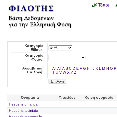
Τόποι
Κατηγορία
Είδους:
Κατηγορία
Φυτού:
Αλφαβητική
All
All
A
B
C
D
E
F
G
H
I
J
K
L
M
N
O
P
Επιλογή:
T
U
V
W
X
Y
Z
Ονομασία
Υποείδος
Κοινή ονομασία
Hesperis dinarica
Hesperis laciniata
Hesperis matronalis