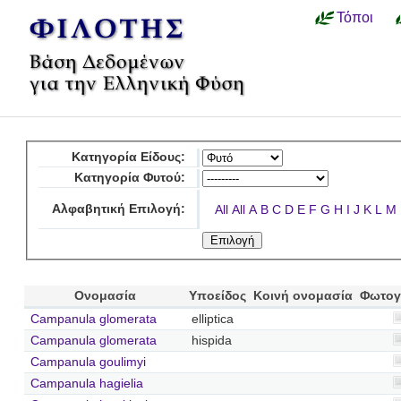
Τόποι
Κατηγορία Είδους:
Κατηγορία Φυτού:
Αλφαβητική Επιλογή:
All
All
A
B
C
D
E
F
G
H
I
J
K
L
M
Ονομασία
Υποείδος
Κοινή ονομασία
Φωτογ
Campanula glomerata
elliptica
Campanula glomerata
hispida
Campanula goulimyi
Campanula hagielia