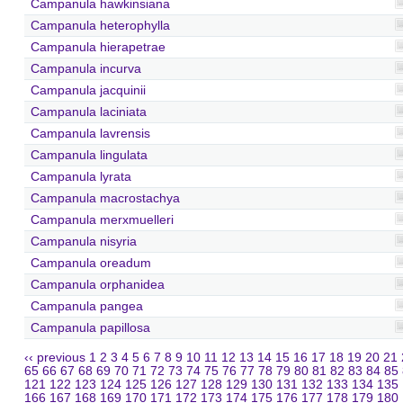
Campanula hawkinsiana
Campanula heterophylla
Campanula hierapetrae
Campanula incurva
Campanula jacquinii
Campanula laciniata
Campanula lavrensis
Campanula lingulata
Campanula lyrata
Campanula macrostachya
Campanula merxmuelleri
Campanula nisyria
Campanula oreadum
Campanula orphanidea
Campanula pangea
Campanula papillosa
‹‹ previous
1
2
3
4
5
6
7
8
9
10
11
12
13
14
15
16
17
18
19
20
21
65
66
67
68
69
70
71
72
73
74
75
76
77
78
79
80
81
82
83
84
85
121
122
123
124
125
126
127
128
129
130
131
132
133
134
135
166
167
168
169
170
171
172
173
174
175
176
177
178
179
180