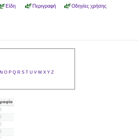
Είδη
Περιγραφή
Οδηγίες χρήσης
N
O
P
Q
R
S
T
U
V
W
X
Y
Z
ραφία