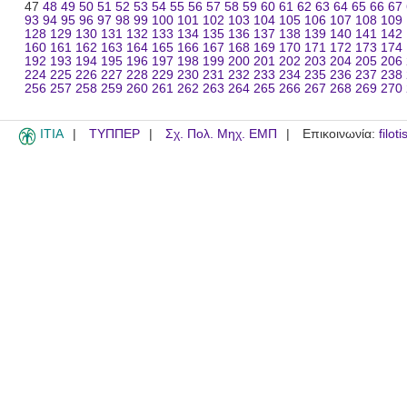
47
48
49
50
51
52
53
54
55
56
57
58
59
60
61
62
63
64
65
66
67
93
94
95
96
97
98
99
100
101
102
103
104
105
106
107
108
109
128
129
130
131
132
133
134
135
136
137
138
139
140
141
142
160
161
162
163
164
165
166
167
168
169
170
171
172
173
174
192
193
194
195
196
197
198
199
200
201
202
203
204
205
206
224
225
226
227
228
229
230
231
232
233
234
235
236
237
238
256
257
258
259
260
261
262
263
264
265
266
267
268
269
270
ITIA
ΤΥΠΠΕΡ
Σχ. Πολ. Μηχ. ΕΜΠ
Επικοινωνία:
filot