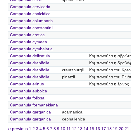
Campanula cervicaria
Campanula chalcidica
Campanula columnaris
Campanula constantinii
Campanula cretica
Campanula cymaea
Campanula cymbalaria
Campanula delicatula
Καμπανούλα η αβρώτ
Campanula drabifolia
Καμπανούλα η δραβό
Campanula drabifolia
creutzburgii
Καμπανούλα του Κρεο
Campanula drabifolia
pinatzii
Καμπανούλα του Πινά
Campanula erinus
Καμπανούλα η έρινος
Campanula euboica
Campanula foliosa
Campanula formanekiana
Campanula garganica
acarnanica
Campanula garganica
cephallenica
‹‹ previous
1
2
3
4
5
6
7
8
9
10
11
12
13
14
15
16
17
18
19
20
21