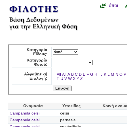
Τόποι
Κατηγορία
Είδους:
Κατηγορία
Φυτού:
Αλφαβητική
All
All
A
B
C
D
E
F
G
H
I
J
K
L
M
N
O
P
Επιλογή:
T
U
V
W
X
Y
Z
Ονομασία
Υποείδος
Κοινή ονομ
Campanula celsii
celsii
Campanula celsii
parnesia
Campanula celsii
spathulifolia