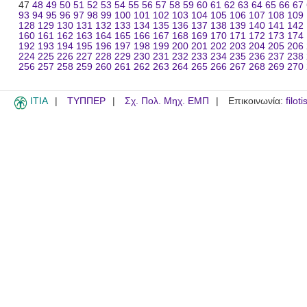
47
48
49
50
51
52
53
54
55
56
57
58
59
60
61
62
63
64
65
66
67
93
94
95
96
97
98
99
100
101
102
103
104
105
106
107
108
109
128
129
130
131
132
133
134
135
136
137
138
139
140
141
142
160
161
162
163
164
165
166
167
168
169
170
171
172
173
174
192
193
194
195
196
197
198
199
200
201
202
203
204
205
206
224
225
226
227
228
229
230
231
232
233
234
235
236
237
238
256
257
258
259
260
261
262
263
264
265
266
267
268
269
270
ITIA
ΤΥΠΠΕΡ
Σχ. Πολ. Μηχ. ΕΜΠ
Επικοινωνία:
filot