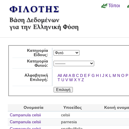
Τόποι
Κατηγορία
Είδους:
Κατηγορία
Φυτού:
Αλφαβητική
All
All
A
B
C
D
E
F
G
H
I
J
K
L
M
N
O
P
Επιλογή:
T
U
V
W
X
Y
Z
Ονομασία
Υποείδος
Κοινή ονομ
Campanula celsii
celsii
Campanula celsii
parnesia
Campanula celsii
spathulifolia