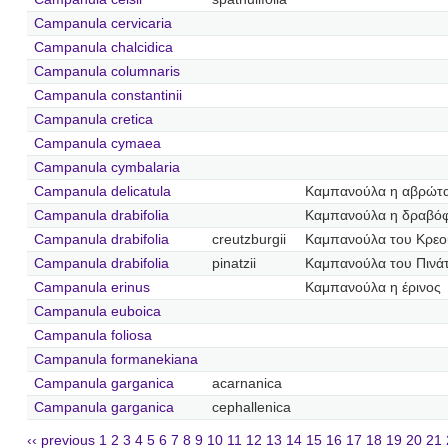
Campanula cervicaria
Campanula chalcidica
Campanula columnaris
Campanula constantinii
Campanula cretica
Campanula cymaea
Campanula cymbalaria
Campanula delicatula
Καμπανούλα η αβρώτ
Campanula drabifolia
Καμπανούλα η δραβό
Campanula drabifolia
creutzburgii
Καμπανούλα του Κρεο
Campanula drabifolia
pinatzii
Καμπανούλα του Πινά
Campanula erinus
Καμπανούλα η έρινος
Campanula euboica
Campanula foliosa
Campanula formanekiana
Campanula garganica
acarnanica
Campanula garganica
cephallenica
‹‹ previous
1
2
3
4
5
6
7
8
9
10
11
12
13
14
15
16
17
18
19
20
21