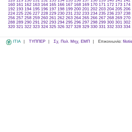
128
129
130
131
132
133
134
135
136
137
138
139
140
141
142
160
161
162
163
164
165
166
167
168
169
170
171
172
173
174
192
193
194
195
196
197
198
199
200
201
202
203
204
205
206
224
225
226
227
228
229
230
231
232
233
234
235
236
237
238
256
257
258
259
260
261
262
263
264
265
266
267
268
269
270
288
289
290
291
292
293
294
295
296
297
298
299
300
301
302
320
321
322
323
324
325
326
327
328
329
330
331
332
333
334
ITIA
ΤΥΠΠΕΡ
Σχ. Πολ. Μηχ. ΕΜΠ
Επικοινωνία:
filot