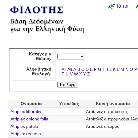
Τόποι
Κατηγορία
Είδους:
Αλφαβητική
All
All
A
B
C
D
E
F
G
H
I
J
K
L
M
N
O
P
Επιλογή:
T
U
V
W
X
Y
Z
Ονομασία
Υποείδος
Κοινή ονομασία
Atriplex littoralis
Ατρίπλεξ ο παράκτιος
Atriplex oblongifolia
Ατρίπλεξ ο προμηκόφυλλο
Atriplex patula
Ατρίπλεξ ο ευρύς
Atriplex recurva