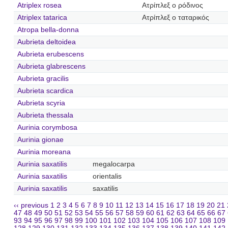
Atriplex rosea
Ατρίπλεξ ο ρόδινος
Atriplex tatarica
Ατρίπλεξ ο ταταρικός
Atropa bella-donna
Aubrieta deltoidea
Aubrieta erubescens
Aubrieta glabrescens
Aubrieta gracilis
Aubrieta scardica
Aubrieta scyria
Aubrieta thessala
Aurinia corymbosa
Aurinia gionae
Aurinia moreana
Aurinia saxatilis
megalocarpa
Aurinia saxatilis
orientalis
Aurinia saxatilis
saxatilis
‹‹ previous
1
2
3
4
5
6
7
8
9
10
11
12
13
14
15
16
17
18
19
20
21
47
48
49
50
51
52
53
54
55
56
57
58
59
60
61
62
63
64
65
66
67
93
94
95
96
97
98
99
100
101
102
103
104
105
106
107
108
109