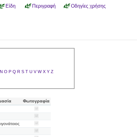
Είδη
Περιγραφή
Οδηγίες χρήσης
N
O
P
Q
R
S
T
U
V
W
X
Y
Z
μασία
Φωτογραφία
ιγονάτειος