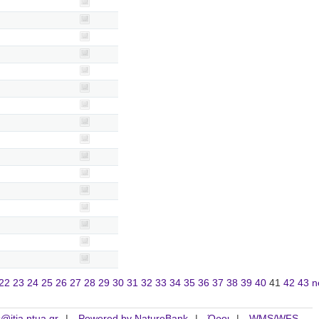
22
23
24
25
26
27
28
29
30
31
32
33
34
35
36
37
38
39
40
41
42
43
n
is@itia.ntua.gr
Powered by NatureBank
Όροι
WMS/WFS