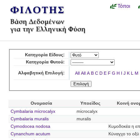
Τόποι
Κατηγορία Είδους:
Κατηγορία Φυτού:
Αλφαβητική Επιλογή:
All
All
A
B
C
D
E
F
G
H
I
J
K
L
M
Ονομασία
Υποείδος
Κοινή ονο
Cymbalaria microcalyx
microcalyx
Cymbalaria muralis
muralis
Cymodocea nodosa
Κυμοδοκέα η επ
Cynanchum acutum
Κύναγχο το οξύ