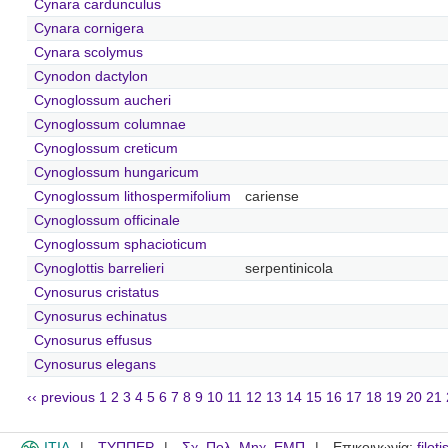
Cynara cardunculus
Cynara cornigera
Cynara scolymus
Cynodon dactylon
Cynoglossum aucheri
Cynoglossum columnae
Cynoglossum creticum
Cynoglossum hungaricum
Cynoglossum lithospermifolium
cariense
Cynoglossum officinale
Cynoglossum sphacioticum
Cynoglottis barrelieri
serpentinicola
Cynosurus cristatus
Cynosurus echinatus
Cynosurus effusus
Cynosurus elegans
‹‹ previous
1
2
3
4
5
6
7
8
9
10
11
12
13
14
15
16
17
18
19
20
21
ITIA
ΤΥΠΠΕΡ
Σχ. Πολ. Μηχ. ΕΜΠ
Επικοινωνία:
filot