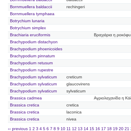
Bornmuellera baldaccii
rechingeri
Bornmuellera tymphaea
Botrychium lunaria
Botrychium simplex
Brachiaria eruciformis
Βραχιάρια η ροκόφυ
Brachypodium distachyon
Brachypodium phoenicoides
Brachypodium pinnatum
Brachypodium retusum
Brachypodium rupestre
Brachypodium sylvaticum
creticum
Brachypodium sylvaticum
glaucovirens
Brachypodium sylvaticum
sylvaticum
Brassica cadmea
Αγριολαχανίδα η Κά
Brassica cretica
cretica
Brassica cretica
laconica
Brassica cretica
nivea
‹‹ previous
1
2
3
4
5
6
7
8
9
10
11
12
13
14
15
16
17
18
19
20
21