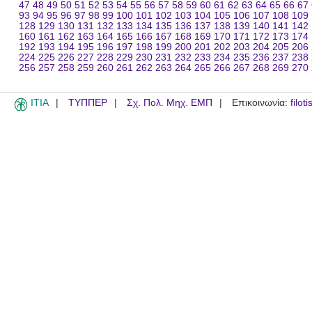
47
48
49
50
51
52
53
54
55
56
57
58
59
60
61
62
63
64
65
66
67
93
94
95
96
97
98
99
100
101
102
103
104
105
106
107
108
109
128
129
130
131
132
133
134
135
136
137
138
139
140
141
142
160
161
162
163
164
165
166
167
168
169
170
171
172
173
174
192
193
194
195
196
197
198
199
200
201
202
203
204
205
206
224
225
226
227
228
229
230
231
232
233
234
235
236
237
238
256
257
258
259
260
261
262
263
264
265
266
267
268
269
270
ITIA
ΤΥΠΠΕΡ
Σχ. Πολ. Μηχ. ΕΜΠ
Επικοινωνία:
filot