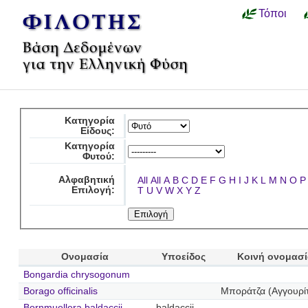
Τόποι
Κατηγορία
Είδους:
Κατηγορία
Φυτού:
Αλφαβητική
All
All
A
B
C
D
E
F
G
H
I
J
K
L
M
N
O
P
Επιλογή:
T
U
V
W
X
Y
Z
Ονομασία
Υποείδος
Κοινή ονομασί
Bongardia chrysogonum
Borago officinalis
Μποράτζα (Αγγουρί
Bornmuellera baldaccii
baldaccii