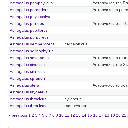
Astragalus pamphylicus
Αστράγαλος της Πα
Astragalus peregrinus
Αστράγαλος ο μετα
Astragalus physocalyx
Astragalus ptilodes
Αστράγαλος ο πτιλ
Astragalus pubiflorus
Astragalus purpureus
Astragalus sempervirens
cerhalonicus
Astragalus sericophyllus
Astragalus sesameus
Αστράγαλος ο σισ
Astragalus sinaicus
Αστράγαλος του Σι
Astragalus sirinicus
Astragalus spruneri
Astragalus stella
Αστράγαλος το αστ
Astragalus taygeteus
Astragalus thracicus
cylleneus
Astragalus thracicus
monachorum
‹‹ previous
1
2
3
4
5
6
7
8
9
10
11
12
13
14
15
16
17
18
19
20
21