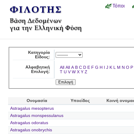
Τόποι
Κατηγορία
Είδους:
Αλφαβητική
All
All
A
B
C
D
E
F
G
H
I
J
K
L
M
N
O
P
Επιλογή:
T
U
V
W
X
Y
Z
Ονομασία
Υποείδος
Κοινή ονομα
Astragalus mesopterus
Astragalus monspessulanus
Astragalus odoratus
Astragalus onobrychis