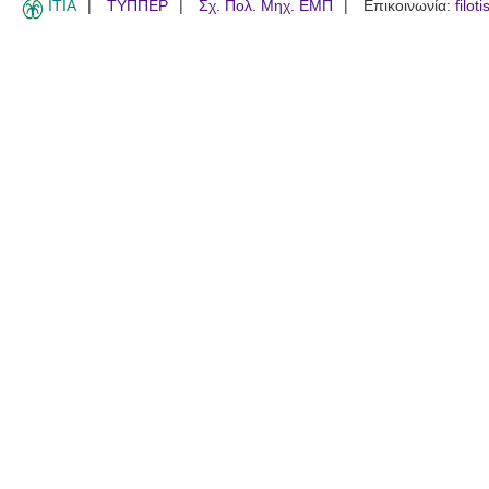
ITIA
ΤΥΠΠΕΡ
Σχ. Πολ. Μηχ. ΕΜΠ
Επικοινωνία:
filot