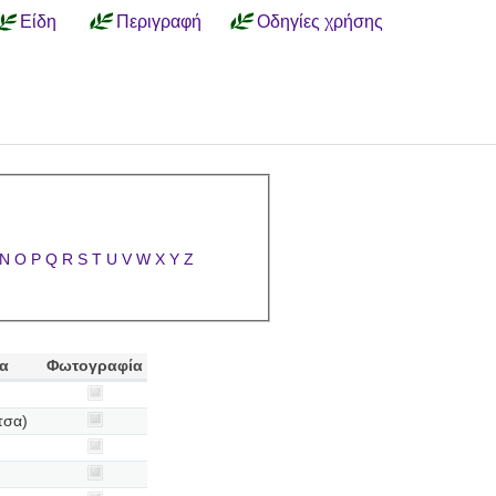
Είδη
Περιγραφή
Οδηγίες χρήσης
N
O
P
Q
R
S
T
U
V
W
X
Y
Z
α
Φωτογραφία
τσα)