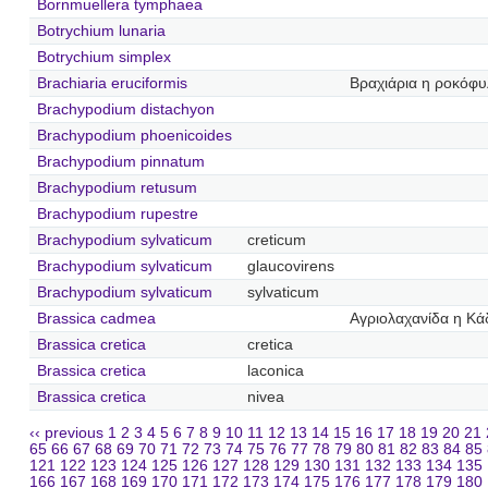
Bornmuellera tymphaea
Botrychium lunaria
Botrychium simplex
Brachiaria eruciformis
Βραχιάρια η ροκόφυ
Brachypodium distachyon
Brachypodium phoenicoides
Brachypodium pinnatum
Brachypodium retusum
Brachypodium rupestre
Brachypodium sylvaticum
creticum
Brachypodium sylvaticum
glaucovirens
Brachypodium sylvaticum
sylvaticum
Brassica cadmea
Αγριολαχανίδα η Κά
Brassica cretica
cretica
Brassica cretica
laconica
Brassica cretica
nivea
‹‹ previous
1
2
3
4
5
6
7
8
9
10
11
12
13
14
15
16
17
18
19
20
21
65
66
67
68
69
70
71
72
73
74
75
76
77
78
79
80
81
82
83
84
85
121
122
123
124
125
126
127
128
129
130
131
132
133
134
135
166
167
168
169
170
171
172
173
174
175
176
177
178
179
180