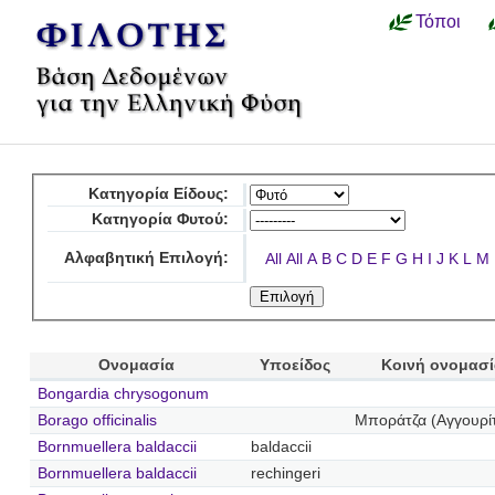
Τόποι
Κατηγορία Είδους:
Κατηγορία Φυτού:
Αλφαβητική Επιλογή:
All
All
A
B
C
D
E
F
G
H
I
J
K
L
M
Ονομασία
Υποείδος
Κοινή ονομασί
Bongardia chrysogonum
Borago officinalis
Μποράτζα (Αγγουρί
Bornmuellera baldaccii
baldaccii
Bornmuellera baldaccii
rechingeri