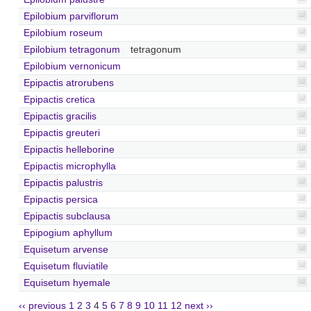
Epilobium parviflorum
Epilobium roseum
Epilobium tetragonum
tetragonum
Epilobium vernonicum
Epipactis atrorubens
Epipactis cretica
Epipactis gracilis
Epipactis greuteri
Epipactis helleborine
Epipactis microphylla
Epipactis palustris
Epipactis persica
Epipactis subclausa
Epipogium aphyllum
Equisetum arvense
Equisetum fluviatile
Equisetum hyemale
‹‹ previous
1
2
3
4
5
6
7
8
9
10
11
12
next ››