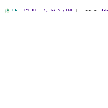
ITIA
ΤΥΠΠΕΡ
Σχ. Πολ. Μηχ. ΕΜΠ
Επικοινωνία:
filot