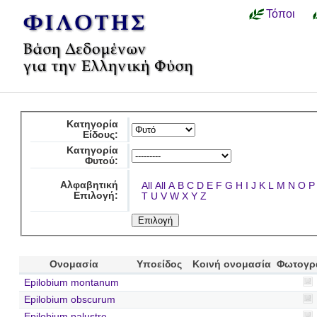
Τόποι
Κατηγορία
Είδους:
Κατηγορία
Φυτού:
Αλφαβητική
All
All
A
B
C
D
E
F
G
H
I
J
K
L
M
N
O
P
Επιλογή:
T
U
V
W
X
Y
Z
Ονομασία
Υποείδος
Κοινή ονομασία
Φωτογρ
Epilobium montanum
Epilobium obscurum
Epilobium palustre