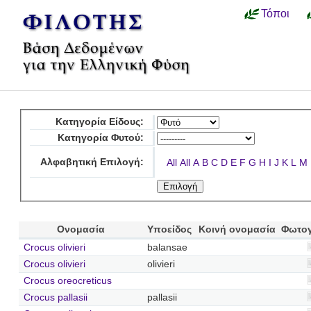
Τόποι
Κατηγορία Είδους:
Κατηγορία Φυτού:
Αλφαβητική Επιλογή:
All
All
A
B
C
D
E
F
G
H
I
J
K
L
M
Ονομασία
Υποείδος
Κοινή ονομασία
Φωτο
Crocus olivieri
balansae
Crocus olivieri
olivieri
Crocus oreocreticus
Crocus pallasii
pallasii