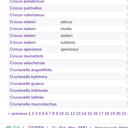
Crocus pelistericus
Crocus pulchellus
Crocus robertianus
Crocus sieberi
atticus
Crocus sieberi
nivalis
Crocus sieberi
sieberi
Crocus sieberi
sublimis
Crocus speciosus
speciosus
Crocus tournefortii
Crocus veluchensis
Crucianella angustifolia
Crucianella bythinica
Crucianella graeca
Crucianella imbricata
Crucianella latifolia
Crucianella macrostachya
‹‹ previous
1
2
3
4
5
6
7
8
9
10
11
12
13
14
15
16
17
18
19
20
21
ITIA
ΤΥΠΠΕΡ
Σχ. Πολ. Μηχ. ΕΜΠ
Επικοινωνία:
filot