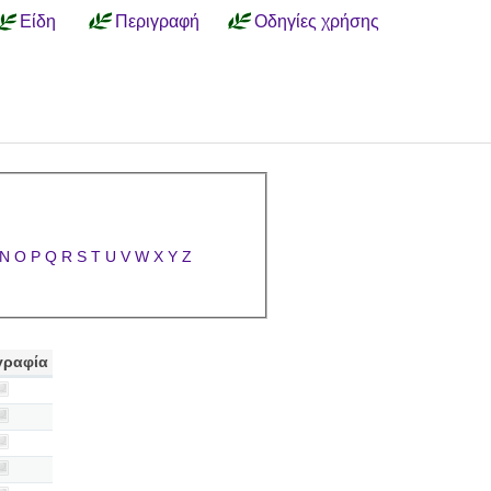
Είδη
Περιγραφή
Οδηγίες χρήσης
N
O
P
Q
R
S
T
U
V
W
X
Y
Z
γραφία