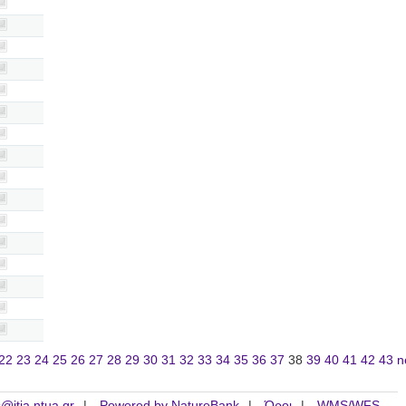
22
23
24
25
26
27
28
29
30
31
32
33
34
35
36
37
38
39
40
41
42
43
n
is@itia.ntua.gr
Powered by NatureBank
Όροι
WMS/WFS