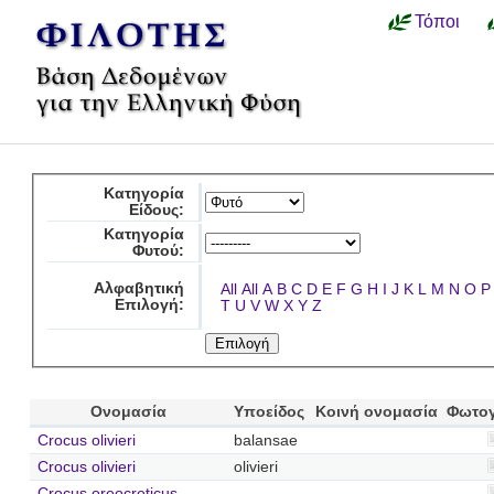
Τόποι
Κατηγορία
Είδους:
Κατηγορία
Φυτού:
Αλφαβητική
All
All
A
B
C
D
E
F
G
H
I
J
K
L
M
N
O
P
Επιλογή:
T
U
V
W
X
Y
Z
Ονομασία
Υποείδος
Κοινή ονομασία
Φωτο
Crocus olivieri
balansae
Crocus olivieri
olivieri
Crocus oreocreticus