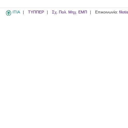
ITIA
ΤΥΠΠΕΡ
Σχ. Πολ. Μηχ. ΕΜΠ
Επικοινωνία:
filot