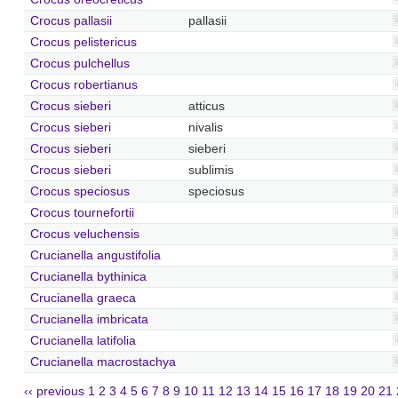
Crocus pallasii
pallasii
Crocus pelistericus
Crocus pulchellus
Crocus robertianus
Crocus sieberi
atticus
Crocus sieberi
nivalis
Crocus sieberi
sieberi
Crocus sieberi
sublimis
Crocus speciosus
speciosus
Crocus tournefortii
Crocus veluchensis
Crucianella angustifolia
Crucianella bythinica
Crucianella graeca
Crucianella imbricata
Crucianella latifolia
Crucianella macrostachya
‹‹ previous
1
2
3
4
5
6
7
8
9
10
11
12
13
14
15
16
17
18
19
20
21