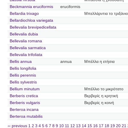
Beckmannia eruciformis
eruciformis
Bellardia trixago
Μπελλάρντια το τριξάνιο
Bellardiochloa variegata
Bellevalia brevipedicellata
Bellevalia dubia
Bellevalia romana
Bellevalia sarmatica
Bellevalia trifoliata
Bellis annua
annua
Μπέλλα η ετήσια
Bellis longifolia
Bellis perennis
Bellis sylvestris
Bellium minutum
Μπέλλιο το μικρότατο
Berberis cretica
Βερβερίς η κρητική
Berberis vulgaris
Βερβερίς η κοινή
Berteroa incana
Berteroa mutabilis
‹‹ previous
1
2
3
4
5
6
7
8
9
10
11
12
13
14
15
16
17
18
19
20
21