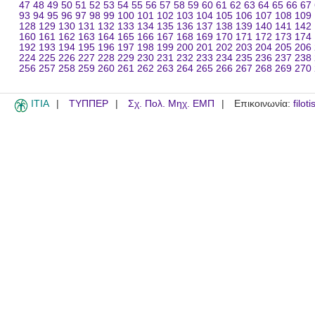
47
48
49
50
51
52
53
54
55
56
57
58
59
60
61
62
63
64
65
66
67
93
94
95
96
97
98
99
100
101
102
103
104
105
106
107
108
109
128
129
130
131
132
133
134
135
136
137
138
139
140
141
142
160
161
162
163
164
165
166
167
168
169
170
171
172
173
174
192
193
194
195
196
197
198
199
200
201
202
203
204
205
206
224
225
226
227
228
229
230
231
232
233
234
235
236
237
238
256
257
258
259
260
261
262
263
264
265
266
267
268
269
270
ITIA
ΤΥΠΠΕΡ
Σχ. Πολ. Μηχ. ΕΜΠ
Επικοινωνία:
filot