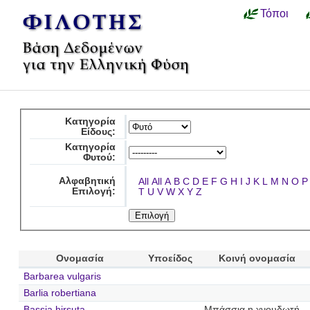
Τόποι
Κατηγορία
Είδους:
Κατηγορία
Φυτού:
Αλφαβητική
All
All
A
B
C
D
E
F
G
H
I
J
K
L
M
N
O
P
Επιλογή:
T
U
V
W
X
Y
Z
Ονομασία
Υποείδος
Κοινή ονομασία
Barbarea vulgaris
Barlia robertiana
Bassia hirsuta
Μπάσσια η χνουδωτή