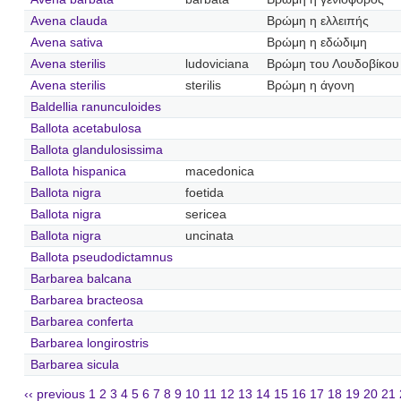
Avena clauda
Βρώμη η ελλειπής
Avena sativa
Βρώμη η εδώδιμη
Avena sterilis
ludoviciana
Βρώμη του Λουδοβίκου
Avena sterilis
sterilis
Βρώμη η άγονη
Baldellia ranunculoides
Ballota acetabulosa
Ballota glandulosissima
Ballota hispanica
macedonica
Ballota nigra
foetida
Ballota nigra
sericea
Ballota nigra
uncinata
Ballota pseudodictamnus
Barbarea balcana
Barbarea bracteosa
Barbarea conferta
Barbarea longirostris
Barbarea sicula
‹‹ previous
1
2
3
4
5
6
7
8
9
10
11
12
13
14
15
16
17
18
19
20
21