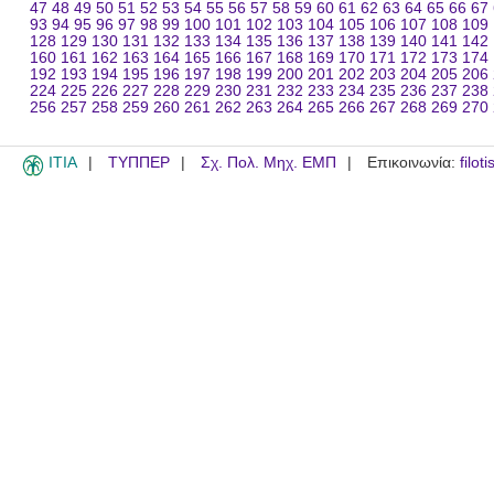
47
48
49
50
51
52
53
54
55
56
57
58
59
60
61
62
63
64
65
66
67
93
94
95
96
97
98
99
100
101
102
103
104
105
106
107
108
109
128
129
130
131
132
133
134
135
136
137
138
139
140
141
142
160
161
162
163
164
165
166
167
168
169
170
171
172
173
174
192
193
194
195
196
197
198
199
200
201
202
203
204
205
206
224
225
226
227
228
229
230
231
232
233
234
235
236
237
238
256
257
258
259
260
261
262
263
264
265
266
267
268
269
270
ITIA
ΤΥΠΠΕΡ
Σχ. Πολ. Μηχ. ΕΜΠ
Επικοινωνία:
filot