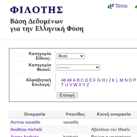
Τόποι
Κατηγορία
Είδους:
Κατηγορία
Φυτού:
Αλφαβητική
All
All
A
B
C
D
E
F
G
H
I
J
K
L
M
N
O
P
Επιλογή:
T
U
V
W
X
Y
Z
Ονομασία
Υποείδος
Κοινή ονομασία
Aurinia saxatilis
saxatilis
Avellinia michelii
Αβελλίνια του Μικέλι
Avena barbata
barbata
Βρώμη η γενιοφόρος