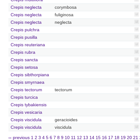
Crepis neglecta
corymbosa
Crepis neglecta
fuliginosa
Crepis neglecta
neglecta
Crepis pulchra
Crepis pusilla
Crepis reuteriana
Crepis rubra
Crepis sancta
Crepis setosa
Crepis sibthorpiana
Crepis smyrnaea
Crepis tectorum
tectorum
Crepis turcica
Crepis tybakiensis
Crepis vesicaria
Crepis viscidula
geracioides
Crepis viscidula
viscidula
‹‹ previous
1
2
3
4
5
6
7
8
9
10
11
12
13
14
15
16
17
18
19
20
21