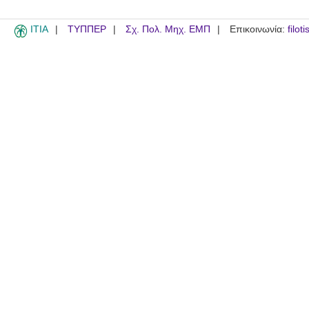
ITIA
ΤΥΠΠΕΡ
Σχ. Πολ. Μηχ. ΕΜΠ
Επικοινωνία:
filot