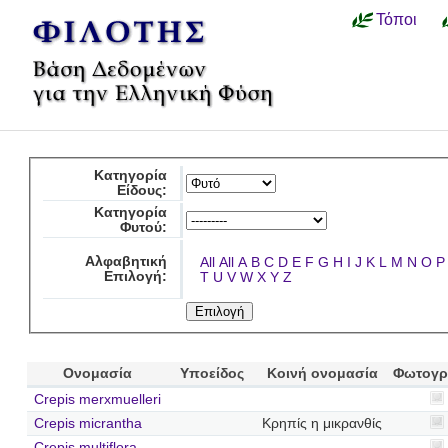
Τόποι
Κατηγορία
Είδους:
Κατηγορία
Φυτού:
Αλφαβητική
All
All
A
B
C
D
E
F
G
H
I
J
K
L
M
N
O
P
Επιλογή:
T
U
V
W
X
Y
Z
Ονομασία
Υποείδος
Κοινή ονομασία
Φωτογρ
Crepis merxmuelleri
Crepis micrantha
Κρηπίς η μικρανθίς
Crepis multiflora