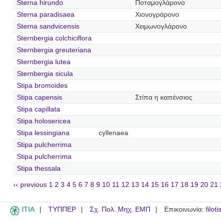
Sterna hirundo
Ποταμογλάρονο
Sterna paradisaea
Χιονογράρονο
Sterna sandvicensis
Χειμωνογλάρονο
Sternbergia colchiciflora
Sternbergia greuteriana
Sternbergia lutea
Sternbergia sicula
Stipa bromoides
Stipa capensis
Στίπα η καπένσιος
Stipa capillata
Stipa holosericea
Stipa lessingiana
cyllenaea
Stipa pulcherrima
Stipa pulcherrima
Stipa thessala
‹‹ previous
1
2
3
4
5
6
7
8
9
10
11
12
13
14
15
16
17
18
19
20
21
ITIA
ΤΥΠΠΕΡ
Σχ. Πολ. Μηχ. ΕΜΠ
Επικοινωνία:
filot