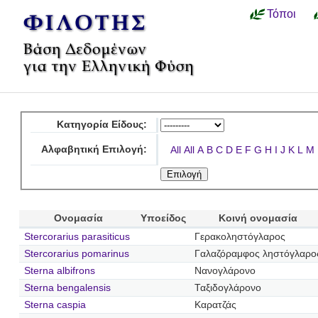
Τόποι
Κατηγορία Είδους:
Αλφαβητική Επιλογή:
All
All
A
B
C
D
E
F
G
H
I
J
K
L
M
Ονομασία
Υποείδος
Κοινή ονομασία
Stercorarius parasiticus
Γερακοληστόγλαρος
Stercorarius pomarinus
Γαλαζόραμφος ληστόγλαρο
Sterna albifrons
Νανογλάρονο
Sterna bengalensis
Ταξιδογλάρονο
Sterna caspia
Καρατζάς