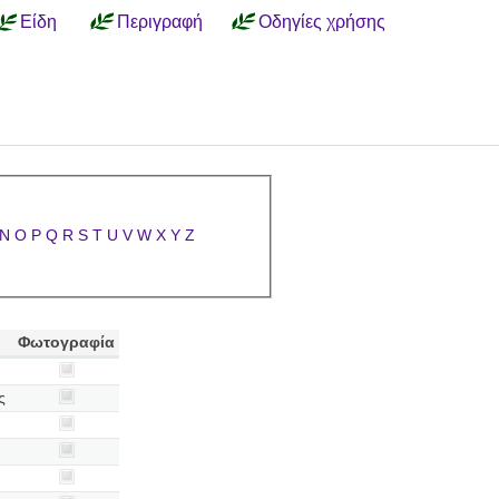
Είδη
Περιγραφή
Οδηγίες χρήσης
N
O
P
Q
R
S
T
U
V
W
X
Y
Z
Φωτογραφία
ς