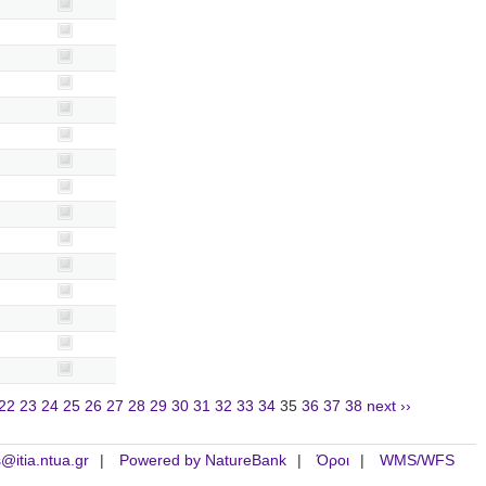
22
23
24
25
26
27
28
29
30
31
32
33
34
35
36
37
38
next ››
is@itia.ntua.gr
Powered by NatureBank
Όροι
WMS/WFS