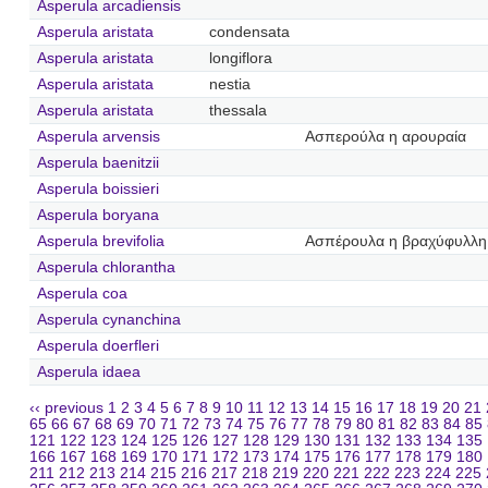
Asperula arcadiensis
Asperula aristata
condensata
Asperula aristata
longiflora
Asperula aristata
nestia
Asperula aristata
thessala
Asperula arvensis
Ασπερούλα η αρουραία
Asperula baenitzii
Asperula boissieri
Asperula boryana
Asperula brevifolia
Ασπέρουλα η βραχύφυλλη
Asperula chlorantha
Asperula coa
Asperula cynanchina
Asperula doerfleri
Asperula idaea
‹‹ previous
1
2
3
4
5
6
7
8
9
10
11
12
13
14
15
16
17
18
19
20
21
65
66
67
68
69
70
71
72
73
74
75
76
77
78
79
80
81
82
83
84
85
121
122
123
124
125
126
127
128
129
130
131
132
133
134
135
166
167
168
169
170
171
172
173
174
175
176
177
178
179
180
211
212
213
214
215
216
217
218
219
220
221
222
223
224
225