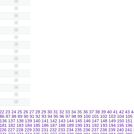
22
23
24
25
26
27
28
29
30
31
32
33
34
35
36
37
38
39
40
41
42
43
4
86
87
88
89
90
91
92
93
94
95
96
97
98
99
100
101
102
103
104
105
136
137
138
139
140
141
142
143
144
145
146
147
148
149
150
151
181
182
183
184
185
186
187
188
189
190
191
192
193
194
195
196
226
227
228
229
230
231
232
233
234
235
236
237
238
239
240
241