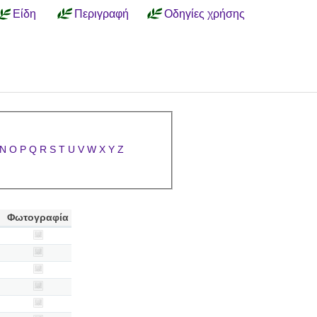
Είδη
Περιγραφή
Οδηγίες χρήσης
N
O
P
Q
R
S
T
U
V
W
X
Y
Z
Φωτογραφία