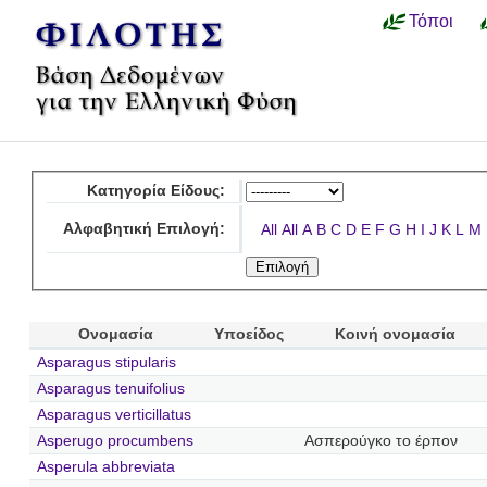
Τόποι
Κατηγορία Είδους:
Αλφαβητική Επιλογή:
All
All
A
B
C
D
E
F
G
H
I
J
K
L
M
Ονομασία
Υποείδος
Κοινή ονομασία
Asparagus stipularis
Asparagus tenuifolius
Asparagus verticillatus
Asperugo procumbens
Ασπερούγκο το έρπον
Asperula abbreviata