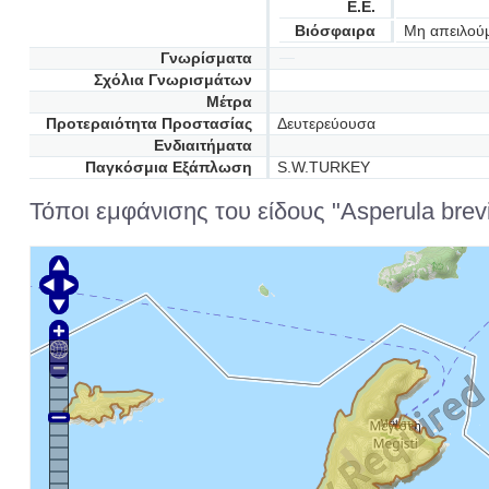
Ε.Ε.
Βιόσφαιρα
Μη απειλού
Γνωρίσματα
Σχόλια Γνωρισμάτων
Μέτρα
Προτεραιότητα Προστασίας
Δευτερεύουσα
Ενδιαιτήματα
Παγκόσμια Εξάπλωση
S.W.TURKEY
Τόποι εμφάνισης του είδους "Asperula brevif
Μεγίστη