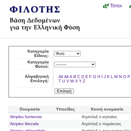
Τόποι
Κατηγορία
Είδους:
Κατηγορία
Φυτού:
Αλφαβητική
All
All
A
B
C
D
E
F
G
H
I
J
K
L
M
N
O
P
Επιλογή:
T
U
V
W
X
Y
Z
Ονομασία
Υποείδος
Κοινή ονομασία
Atriplex hortensis
Ατρίπλεξ ο κηπαίος
Atriplex littoralis
Ατρίπλεξ ο παράκτιος
Atriplex oblongifolia
Ατρίπλεξ ο προμηκόφυλλο