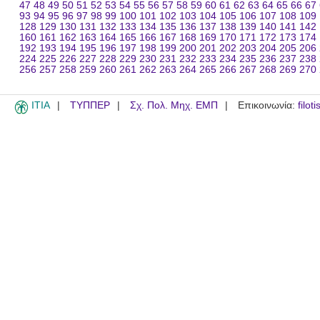
47
48
49
50
51
52
53
54
55
56
57
58
59
60
61
62
63
64
65
66
67
93
94
95
96
97
98
99
100
101
102
103
104
105
106
107
108
109
128
129
130
131
132
133
134
135
136
137
138
139
140
141
142
160
161
162
163
164
165
166
167
168
169
170
171
172
173
174
192
193
194
195
196
197
198
199
200
201
202
203
204
205
206
224
225
226
227
228
229
230
231
232
233
234
235
236
237
238
256
257
258
259
260
261
262
263
264
265
266
267
268
269
270
ITIA
ΤΥΠΠΕΡ
Σχ. Πολ. Μηχ. ΕΜΠ
Επικοινωνία:
filot