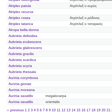
Atriplex patula
Ατρίπλεξ ο ευρύς
Atriplex recurva
Atriplex rosea
Ατρίπλεξ ο ρόδινος
Atriplex tatarica
Ατρίπλεξ ο ταταρικός
Atropa bella-donna
Aubrieta deltoidea
Aubrieta erubescens
Aubrieta glabrescens
Aubrieta gracilis
Aubrieta scardica
Aubrieta scyria
Aubrieta thessala
Aurinia corymbosa
Aurinia gionae
Aurinia moreana
Aurinia saxatilis
megalocarpa
Aurinia saxatilis
orientalis
‹‹ previous
1
2
3
4
5
6
7
8
9
10
11
12
13
14
15
16
17
18
19
20
21