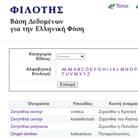
Τόποι
Κατηγορία
Είδους:
Αλφαβητική
All
All
A
B
C
D
E
F
G
H
I
J
K
L
M
N
O
P
Επιλογή:
T
U
V
W
X
Y
Z
Ονομασία
Υποείδος
Κοινή ονομα
Zerynthia cerisyi
cretica
Ζερύνθια η Κρητική
Zerynthia cerisyi
kastellorissii
Ζερύνθια του Καστε
Zerynthia polyxena
Ζερύνθια η Πολυξέν
Zingel streber
balcanicus
Ποταμόλουτσος