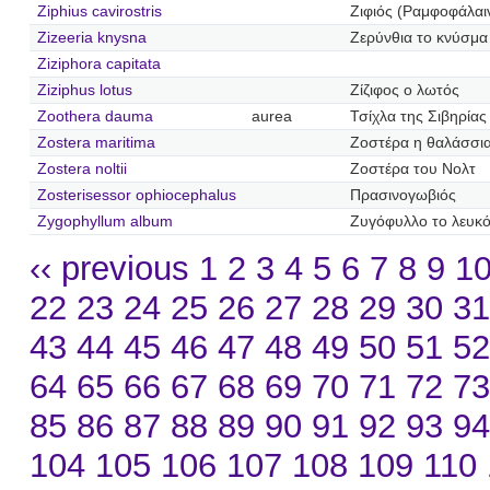
Ziphius cavirostris
Ζιφιός (Ραμφοφάλαι
Zizeeria knysna
Ζερύνθια το κνύσμα
Ziziphora capitata
Ziziphus lotus
Ζίζιφος ο λωτός
Zoothera dauma
aurea
Τσίχλα της Σιβηρίας
Zostera maritima
Ζοστέρα η θαλάσσι
Zostera noltii
Ζοστέρα του Νολτ
Zosterisessor ophiocephalus
Πρασινογωβιός
Zygophyllum album
Ζυγόφυλλο το λευκ
‹‹ previous
1
2
3
4
5
6
7
8
9
1
22
23
24
25
26
27
28
29
30
3
43
44
45
46
47
48
49
50
51
5
64
65
66
67
68
69
70
71
72
7
85
86
87
88
89
90
91
92
93
9
104
105
106
107
108
109
110