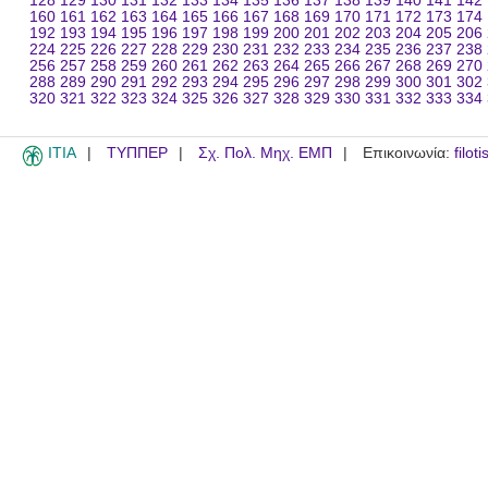
128
129
130
131
132
133
134
135
136
137
138
139
140
141
142
160
161
162
163
164
165
166
167
168
169
170
171
172
173
174
192
193
194
195
196
197
198
199
200
201
202
203
204
205
206
224
225
226
227
228
229
230
231
232
233
234
235
236
237
238
256
257
258
259
260
261
262
263
264
265
266
267
268
269
270
288
289
290
291
292
293
294
295
296
297
298
299
300
301
302
320
321
322
323
324
325
326
327
328
329
330
331
332
333
334
ITIA
ΤΥΠΠΕΡ
Σχ. Πολ. Μηχ. ΕΜΠ
Επικοινωνία:
filot