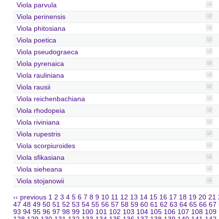
Viola parvula
Viola perinensis
Viola phitosiana
Viola poetica
Viola pseudograeca
Viola pyrenaica
Viola rauliniana
Viola rausii
Viola reichenbachiana
Viola rhodopeia
Viola riviniana
Viola rupestris
Viola scorpiuroides
Viola sfikasiana
Viola sieheana
Viola stojanowii
‹‹ previous
1
2
3
4
5
6
7
8
9
10
11
12
13
14
15
16
17
18
19
20
21
47
48
49
50
51
52
53
54
55
56
57
58
59
60
61
62
63
64
65
66
67
93
94
95
96
97
98
99
100
101
102
103
104
105
106
107
108
109