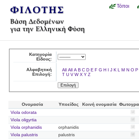
Τόποι
Κατηγορία
Είδους:
Αλφαβητική
All
All
A
B
C
D
E
F
G
H
I
J
K
L
M
N
O
P
Επιλογή:
T
U
V
W
X
Y
Z
Ονομασία
Υποείδος
Κοινή ονομασία
Φωτογρα
Viola odorata
Viola oligyrtia
Viola orphanidis
orphanidis
Viola palustris
palustris