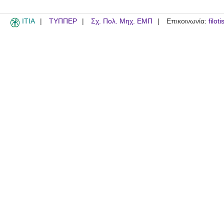
ITIA
ΤΥΠΠΕΡ
Σχ. Πολ. Μηχ. ΕΜΠ
Επικοινωνία:
filot