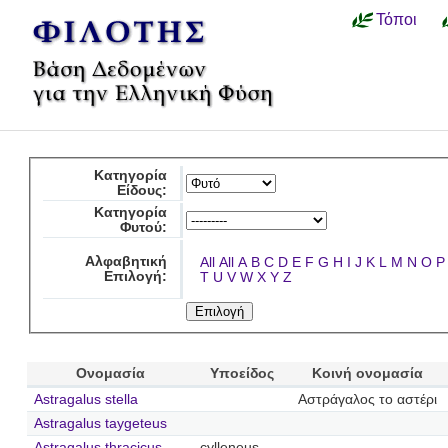
Τόποι
Κατηγορία
Είδους:
Κατηγορία
Φυτού:
Αλφαβητική
All
All
A
B
C
D
E
F
G
H
I
J
K
L
M
N
O
P
Επιλογή:
T
U
V
W
X
Y
Z
Ονομασία
Υποείδος
Κοινή ονομασία
Astragalus stella
Αστράγαλος το αστέρι
Astragalus taygeteus
Astragalus thracicus
cylleneus