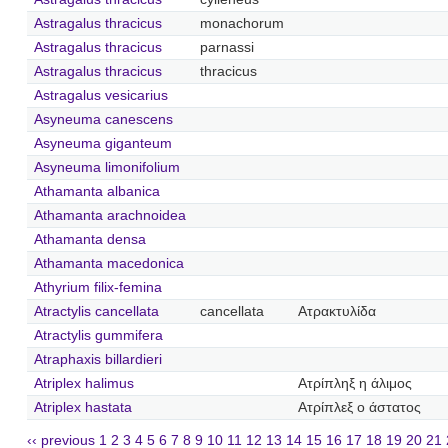
Astragalus thracicus
monachorum
Astragalus thracicus
parnassi
Astragalus thracicus
thracicus
Astragalus vesicarius
Asyneuma canescens
Asyneuma giganteum
Asyneuma limonifolium
Athamanta albanica
Athamanta arachnoidea
Athamanta densa
Athamanta macedonica
Athyrium filix-femina
Atractylis cancellata
cancellata
Ατρακτυλίδα
Atractylis gummifera
Atraphaxis billardieri
Atriplex halimus
Ατρίπληξ η άλιμος
Atriplex hastata
Ατρίπλεξ ο άστατος
‹‹ previous
1
2
3
4
5
6
7
8
9
10
11
12
13
14
15
16
17
18
19
20
21