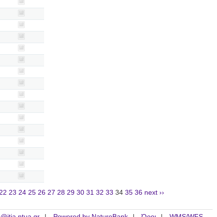
22
23
24
25
26
27
28
29
30
31
32
33
34
35
36
next ››
is@itia.ntua.gr
Powered by NatureBank
Όροι
WMS/WFS