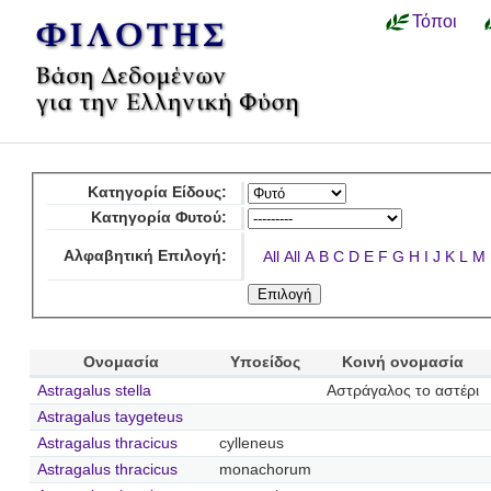
Τόποι
Κατηγορία Είδους:
Κατηγορία Φυτού:
Αλφαβητική Επιλογή:
All
All
A
B
C
D
E
F
G
H
I
J
K
L
M
Ονομασία
Υποείδος
Κοινή ονομασία
Astragalus stella
Αστράγαλος το αστέρι
Astragalus taygeteus
Astragalus thracicus
cylleneus
Astragalus thracicus
monachorum