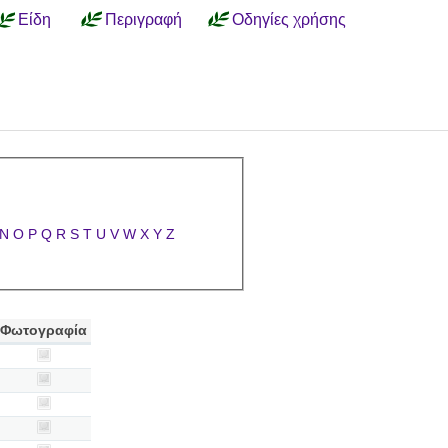
Είδη
Περιγραφή
Οδηγίες χρήσης
N
O
P
Q
R
S
T
U
V
W
X
Y
Z
Φωτογραφία