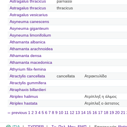
Astragalus thracicus
parnassi
Astragalus thracicus
thracicus
Astragalus vesicarius
Asyneuma canescens
Asyneuma giganteum
Asyneuma limonifolium
Athamanta albanica
Athamanta arachnoidea
Athamanta densa
Athamanta macedonica
Athyrium filix-femina
Atractylis cancellata
cancellata
Ατρακτυλίδα
Atractylis gummifera
Atraphaxis billardieri
Atriplex halimus
Ατρίπληξ η άλιμος
Atriplex hastata
Ατρίπλεξ ο άστατος
‹‹ previous
1
2
3
4
5
6
7
8
9
10
11
12
13
14
15
16
17
18
19
20
21
ITIA
ΤΥΠΠΕΡ
Σχ. Πολ. Μηχ. ΕΜΠ
Επικοινωνία:
filot