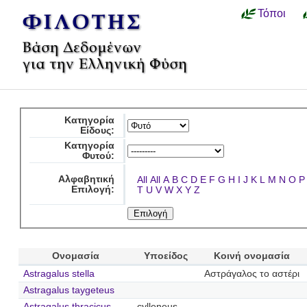
Τόποι
Κατηγορία
Είδους:
Κατηγορία
Φυτού:
Αλφαβητική
All
All
A
B
C
D
E
F
G
H
I
J
K
L
M
N
O
P
Επιλογή:
T
U
V
W
X
Y
Z
Ονομασία
Υποείδος
Κοινή ονομασία
Astragalus stella
Αστράγαλος το αστέρι
Astragalus taygeteus
Astragalus thracicus
cylleneus