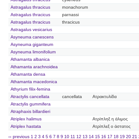
Astragalus thracicus
monachorum
Astragalus thracicus
parnassi
Astragalus thracicus
thracicus
Astragalus vesicarius
Asyneuma canescens
Asyneuma giganteum
Asyneuma limonifolium
Athamanta albanica
Athamanta arachnoidea
Athamanta densa
Athamanta macedonica
Athyrium filix-femina
Atractylis cancellata
cancellata
Ατρακτυλίδα
Atractylis gummifera
Atraphaxis billardieri
Atriplex halimus
Ατρίπληξ η άλιμος
Atriplex hastata
Ατρίπλεξ ο άστατος
‹‹ previous
1
2
3
4
5
6
7
8
9
10
11
12
13
14
15
16
17
18
19
20
21