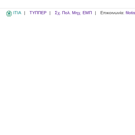
ITIA
ΤΥΠΠΕΡ
Σχ. Πολ. Μηχ. ΕΜΠ
Επικοινωνία:
filot